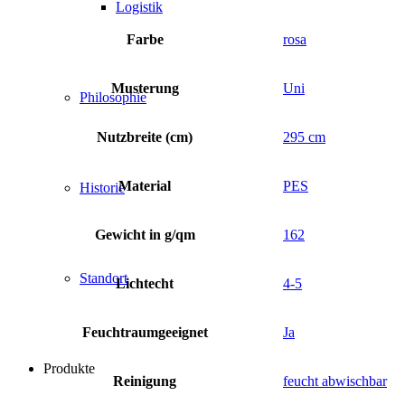
Logistik
Farbe
rosa
Musterung
Uni
Philosophie
Nutzbreite (cm)
295 cm
Material
PES
Historie
Gewicht in g/qm
162
Standort
Lichtecht
4-5
Feuchtraumgeeignet
Ja
Produkte
Reinigung
feucht abwischbar