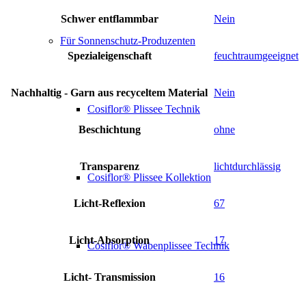
Schwer entflammbar
Nein
Für Sonnenschutz-Produzenten
Spezialeigenschaft
feuchtraumgeeignet
Nachhaltig - Garn aus recyceltem Material
Nein
Cosiflor® Plissee Technik
Beschichtung
ohne
Transparenz
lichtdurchlässig
Cosiflor® Plissee Kollektion
Licht-Reflexion
67
Licht-Absorption
17
Cosiflor® Wabenplissee Technik
Licht- Transmission
16