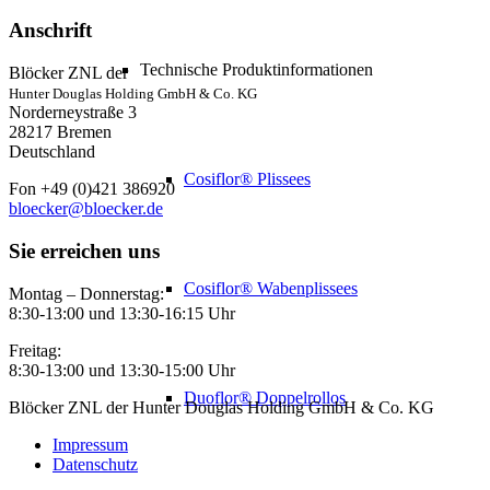
Anschrift
Technische Produktinformationen
Blöcker ZNL der
Hunter Douglas Holding GmbH & Co. KG
Norderneystraße 3
28217 Bremen
Deutschland
Cosiflor® Plissees
Fon +49 (0)421 386920
bloecker@bloecker.de
Sie erreichen uns
Cosiflor® Wabenplissees
Montag – Donnerstag:
8:30-13:00 und 13:30-16:15 Uhr
Freitag:
8:30-13:00 und 13:30-15:00 Uhr
Duoflor® Doppelrollos
Blöcker ZNL der Hunter Douglas Holding GmbH & Co. KG
Impressum
Datenschutz