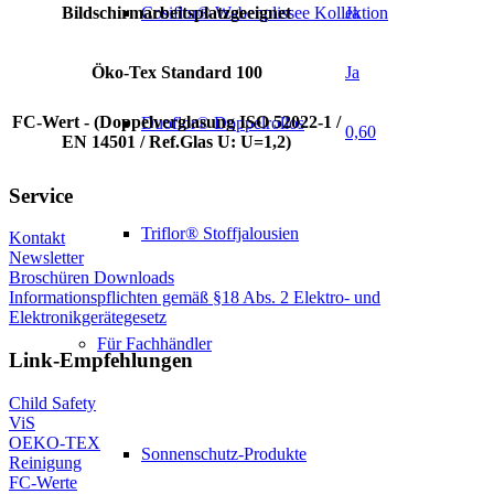
Bildschirmarbeitsplatzgeeignet
Ja
Cosiflor® Wabenplissee Kollektion
Öko-Tex Standard 100
Ja
FC-Wert - (Doppelverglasung ISO 52022-1 /
Duoflor® Doppelrollos
0,60
EN 14501 / Ref.Glas U: U=1,2)
Service
Triflor® Stoffjalousien
Kontakt
Newsletter
Broschüren Downloads
Informationspflichten gemäß §18 Abs. 2 Elektro- und
Elektronikgerätegesetz
Für Fachhändler
Link-Empfehlungen
Child Safety
ViS
OEKO-TEX
Sonnenschutz-Produkte
Reinigung
FC-Werte