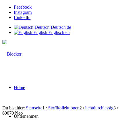
Facebook
Instagram
LinkedIn
Deutsch
Deutsch
de
English
Englisch
en
Home
Du bist hier:
Startseite
1
/
Stoffkollektionen
2
/
lichtdurchlässig
3
/
60070 Neo
Unternehmen