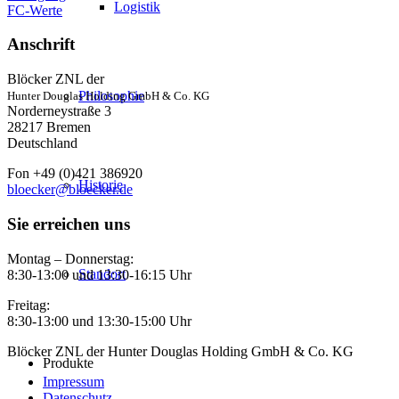
Logistik
FC-Werte
Anschrift
Blöcker ZNL der
Philosophie
Hunter Douglas Holding GmbH & Co. KG
Norderneystraße 3
28217 Bremen
Deutschland
Fon +49 (0)421 386920
Historie
bloecker@bloecker.de
Sie erreichen uns
Montag – Donnerstag:
Standort
8:30-13:00 und 13:30-16:15 Uhr
Freitag:
8:30-13:00 und 13:30-15:00 Uhr
Blöcker ZNL der Hunter Douglas Holding GmbH & Co. KG
Produkte
Impressum
Datenschutz