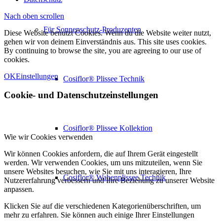
Nach oben scrollen
Für Sonnenschutz-Produzenten
Diese Website benutzt Cookies. Wenn du die Website weiter nutzt,
gehen wir von deinem Einverständnis aus. This site uses cookies.
By continuing to browse the site, you are agreeing to our use of
cookies.
OK
Einstellungen
Cosiflor® Plissee Technik
Cookie- und Datenschutzeinstellungen
Cosiflor® Plissee Kollektion
Wie wir Cookies verwenden
Wir können Cookies anfordern, die auf Ihrem Gerät eingestellt
werden. Wir verwenden Cookies, um uns mitzuteilen, wenn Sie
unsere Websites besuchen, wie Sie mit uns interagieren, Ihre
Cosiflor® Wabenplissee Technik
Nutzererfahrung verbessern und Ihre Beziehung zu unserer Website
anpassen.
Klicken Sie auf die verschiedenen Kategorienüberschriften, um
mehr zu erfahren. Sie können auch einige Ihrer Einstellungen