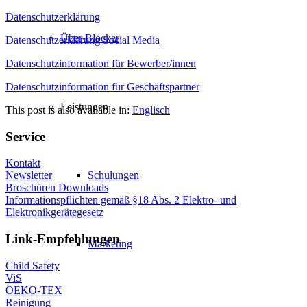
Datenschutzerklärung
Über Blöcker
Datenschutzerklärung Social Media
Datenschutzinformation für Bewerber/innen
Datenschutzinformation für Geschäftspartner
Leistungen
This post is also available in:
Englisch
Service
Kontakt
Schulungen
Newsletter
Broschüren Downloads
Informationspflichten gemäß §18 Abs. 2 Elektro- und
Elektronikgerätegesetz
Link-Empfehlungen
Marketing
Child Safety
ViS
OEKO-TEX
Reinigung