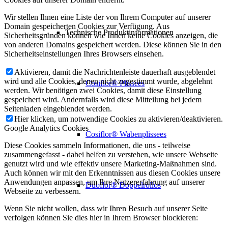
Wir stellen Ihnen eine Liste der von Ihrem Computer auf unserer
Domain gespeicherten Cookies zur Verfügung. Aus
Technische Produktinformationen
Sicherheitsgründen können wie Ihnen keine Cookies anzeigen, die
von anderen Domains gespeichert werden. Diese können Sie in den
Sicherheitseinstellungen Ihres Browsers einsehen.
Aktivieren, damit die Nachrichtenleiste dauerhaft ausgeblendet
wird und alle Cookies, denen nicht zugestimmt wurde, abgelehnt
Cosiflor® Plissees
werden. Wir benötigen zwei Cookies, damit diese Einstellung
gespeichert wird. Andernfalls wird diese Mitteilung bei jedem
Seitenladen eingeblendet werden.
Hier klicken, um notwendige Cookies zu aktivieren/deaktivieren.
Google Analytics Cookies
Cosiflor® Wabenplissees
Diese Cookies sammeln Informationen, die uns - teilweise
zusammengefasst - dabei helfen zu verstehen, wie unsere Webseite
genutzt wird und wie effektiv unsere Marketing-Maßnahmen sind.
Auch können wir mit den Erkenntnissen aus diesen Cookies unsere
Anwendungen anpassen, um Ihre Nutzererfahrung auf unserer
Duoflor® Doppelrollos
Webseite zu verbessern.
Wenn Sie nicht wollen, dass wir Ihren Besuch auf unserer Seite
verfolgen können Sie dies hier in Ihrem Browser blockieren: