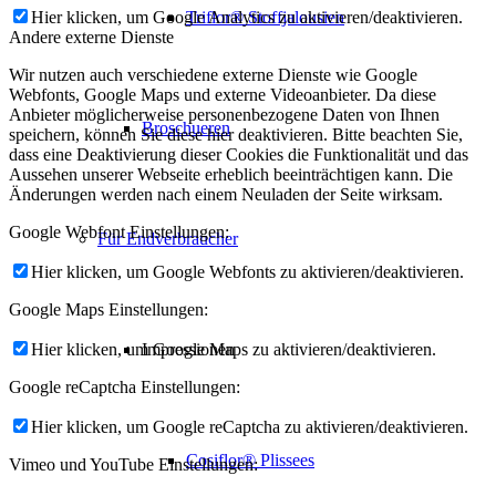
Triflor® Stoffjalousien
Hier klicken, um Google Analytics zu aktivieren/deaktivieren.
Andere externe Dienste
Wir nutzen auch verschiedene externe Dienste wie Google
Webfonts, Google Maps und externe Videoanbieter. Da diese
Anbieter möglicherweise personenbezogene Daten von Ihnen
Broschueren
speichern, können Sie diese hier deaktivieren. Bitte beachten Sie,
dass eine Deaktivierung dieser Cookies die Funktionalität und das
Aussehen unserer Webseite erheblich beeinträchtigen kann. Die
Änderungen werden nach einem Neuladen der Seite wirksam.
Google Webfont Einstellungen:
Für Endverbraucher
Hier klicken, um Google Webfonts zu aktivieren/deaktivieren.
Google Maps Einstellungen:
Impressionen
Hier klicken, um Google Maps zu aktivieren/deaktivieren.
Google reCaptcha Einstellungen:
Hier klicken, um Google reCaptcha zu aktivieren/deaktivieren.
Cosiflor® Plissees
Vimeo und YouTube Einstellungen: