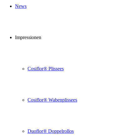
News
Impressionen
Cosiflor® Plissees
Cosiflor® Wabenplissees
Duoflor® Doppelrollos