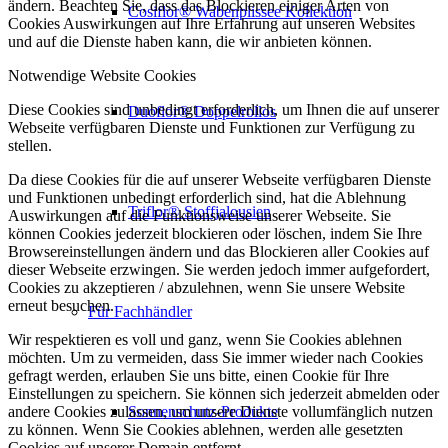
ändern. Beachten Sie, dass das Blockieren einiger Arten von
Cosiflor® Wabenplissee Kollektion
Cookies Auswirkungen auf Ihre Erfahrung auf unseren Websites
und auf die Dienste haben kann, die wir anbieten können.
Notwendige Website Cookies
Diese Cookies sind unbedingt erforderlich, um Ihnen die auf unserer
Duoflor® Doppelrollos
Webseite verfügbaren Dienste und Funktionen zur Verfügung zu
stellen.
Da diese Cookies für die auf unserer Webseite verfügbaren Dienste
und Funktionen unbedingt erforderlich sind, hat die Ablehnung
Triflor® Stoffjalousien
Auswirkungen auf die Funktionsweise unserer Webseite. Sie
können Cookies jederzeit blockieren oder löschen, indem Sie Ihre
Browsereinstellungen ändern und das Blockieren aller Cookies auf
dieser Webseite erzwingen. Sie werden jedoch immer aufgefordert,
Cookies zu akzeptieren / abzulehnen, wenn Sie unsere Website
erneut besuchen.
Für Fachhändler
Wir respektieren es voll und ganz, wenn Sie Cookies ablehnen
möchten. Um zu vermeiden, dass Sie immer wieder nach Cookies
gefragt werden, erlauben Sie uns bitte, einen Cookie für Ihre
Einstellungen zu speichern. Sie können sich jederzeit abmelden oder
Sonnenschutz-Produkte
andere Cookies zulassen, um unsere Dienste vollumfänglich nutzen
zu können. Wenn Sie Cookies ablehnen, werden alle gesetzten
Cookies auf unserer Domain entfernt.