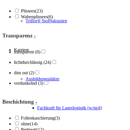
Plissees
(23)
Wabenplissees
(6)
Triflor® Stoffjalousien
Transparenz
-
Karriere
transparent
(0)
lichtdurchlässig
(24)
dim out
(2)
Ausbildungsplätze
verdunkelnd
(3)
Beschichtung
-
Fachkraft für Lagerlogistik (w/m/d)
Folienkaschierung
(3)
ohne
(14)
Perlmutt
(12)