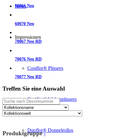
News
60066 Neo
60070 Neo
Impressionen
70067 Neo RD
70076 Neo RD
Cosiflor® Plissees
70077 Neo RD
Treffen Sie eine Auswahl
Cosiflor® Wabenplissees
Duoflor® Doppelrollos
Produktgruppe
-