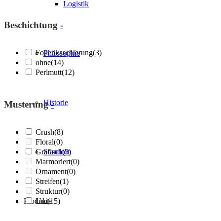
Logistik
Beschichtung
-
Folienkaschierung
(3)
Philosophie
ohne
(14)
Perlmutt
(12)
Historie
Musterung
-
Crush
(8)
Floral
(0)
Grafisch
Standort
(5)
Marmoriert
(0)
Ornament
(0)
Streifen
(1)
Struktur
(0)
Produkte
Uni
(15)