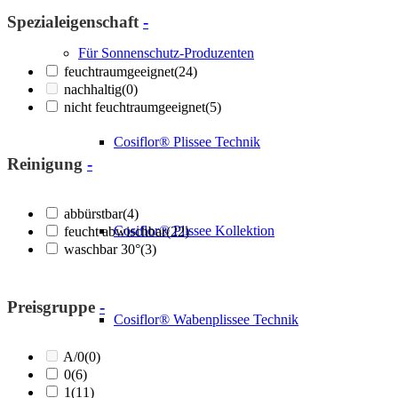
Spezialeigenschaft
-
Für Sonnenschutz-Produzenten
feuchtraumgeeignet
(24)
nachhaltig
(0)
nicht feuchtraumgeeignet
(5)
Cosiflor® Plissee Technik
Reinigung
-
abbürstbar
(4)
Cosiflor® Plissee Kollektion
feucht abwischbar
(22)
waschbar 30°
(3)
Preisgruppe
-
Cosiflor® Wabenplissee Technik
A/0
(0)
0
(6)
1
(11)