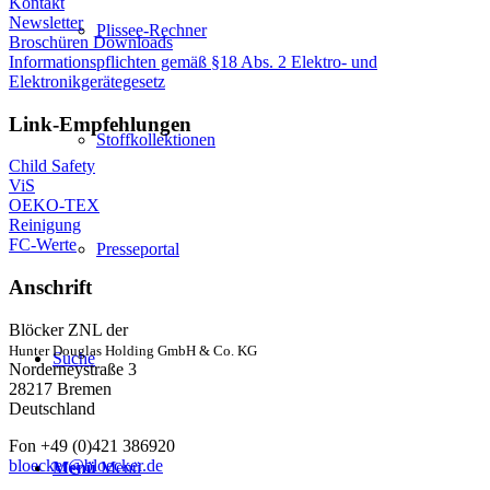
Kontakt
Newsletter
Plissee-Rechner
Broschüren Downloads
Informationspflichten gemäß §18 Abs. 2 Elektro- und
Elektronikgerätegesetz
Link-Empfehlungen
Stoffkollektionen
Child Safety
ViS
OEKO-TEX
Reinigung
FC-Werte
Presseportal
Anschrift
Blöcker ZNL der
Hunter Douglas Holding GmbH & Co. KG
Suche
Norderneystraße 3
28217 Bremen
Deutschland
Fon +49 (0)421 386920
bloecker@bloecker.de
Menü
Menü