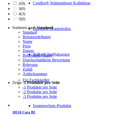
Cosiflor® Wabenplissee Kollektion
2
(9)
3
(0)
4
(3)
5
(0)
Sortieren nach
Standard
Duoflor® Doppelrollos
Standard
Benutzerdefiniert
Name
Preis
Datum
Triflor® Stoffjalousien
Beliebtheit (Sales)
Durchschnittliche Bewertung
Relevanz
Zufall
Artikelnummer
Für Fachhändler
Zeige
-1 Produkte pro Seite
-1 Produkte pro Seite
-2 Produkte pro Seite
-3 Produkte pro Seite
Sonnenschutz-Produkte
10124 Cara B1