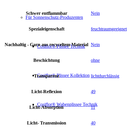
Schwer entflammbar
Nein
Für Sonnenschutz-Produzenten
Spezialeigenschaft
feuchtraumgeeignet
Nachhaltig - Garn aus recyceltem Material
Nein
Cosiflor® Plissee Technik
Beschichtung
ohne
Cosiflor® Plissee Kollektion
Transparenz
lichtdurchlässig
Licht-Reflexion
49
Cosiflor® Wabenplissee Technik
Licht-Absorption
11
Licht- Transmission
40