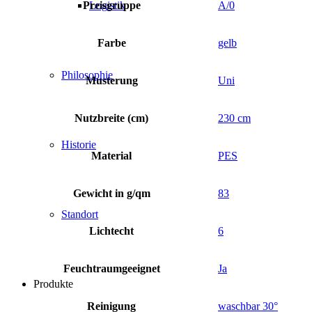
Preisgruppe
A/0
Logistik
Farbe
gelb
Philosophie
Musterung
Uni
Nutzbreite (cm)
230 cm
Historie
Material
PES
Gewicht in g/qm
83
Standort
Lichtecht
6
Feuchtraumgeeignet
Ja
Produkte
Reinigung
waschbar 30°