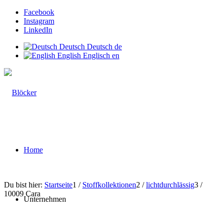
Facebook
Instagram
LinkedIn
Deutsch
Deutsch
de
English
Englisch
en
Home
Du bist hier:
Startseite
1
/
Stoffkollektionen
2
/
lichtdurchlässig
3
/
10009 Cara
Unternehmen