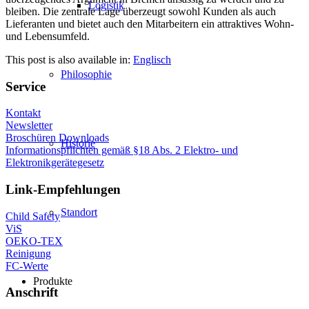
Logistik
bleiben. Die zentrale Lage überzeugt sowohl Kunden als auch
Lieferanten und bietet auch den Mitarbeitern ein attraktives Wohn-
und Lebensumfeld.
This post is also available in:
Englisch
Philosophie
Service
Kontakt
Newsletter
Broschüren Downloads
Historie
Informationspflichten gemäß §18 Abs. 2 Elektro- und
Elektronikgerätegesetz
Link-Empfehlungen
Standort
Child Safety
ViS
OEKO-TEX
Reinigung
FC-Werte
Produkte
Anschrift