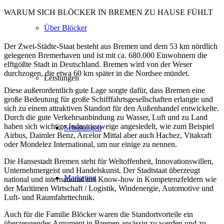
WARUM SICH BLÖCKER IN BREMEN ZU HAUSE FÜHLT
Über Blöcker
D
er Zwei-Städte-Staat besteht aus Bremen und dem 53 km nördlich
gelegenen Bremerhaven und ist mit ca. 680.000 Einwohnern die
elftgößte Stadt in Deutschland. Bremen wird von der Weser
durchzogen, die etwa 60 km später in die Nordsee mündet.
Leistungen
Diese außerordentlich gute Lage sorgte dafür, dass Bremen eine
große Bedeutung für große Schifffahrtsgesellschaften erlangte und
sich zu einem attraktiven Standort für den Außenhandel entwickelte.
Durch die gute Verkehrsanbindung zu Wasser, Luft und zu Land
haben sich wichtige Industriezweige angesiedelt, wie zum Beispiel
Schulungen
Airbus, Daimler Benz, Arcelor Mittal aber auch Hachez, Vitakraft
oder Mondelez International, um nur einige zu nennen.
Die Hansestadt Bremen steht für Weltoffenheit, Innovationswillen,
Unternehmergeist und Handelskunst. Der Stadtstaat überzeugt
Marketing
national und international mit Know-how in Kompetenzfeldern wie
der Maritimen Wirtschaft / Logistik, Windenergie, Automotive und
Luft- und Raumfahrttechnik.
Auch für die Familie Blöcker waren die Standortvorteile ein
überzeugendes Argument in Bremen ansässig zu werden und zu