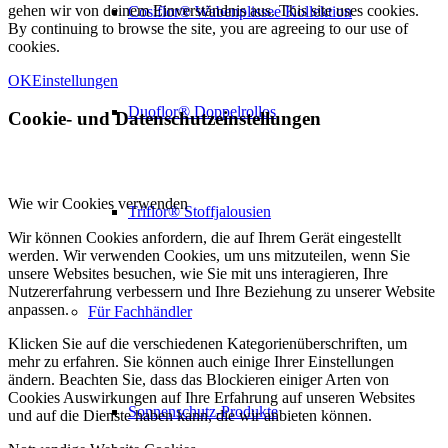
gehen wir von deinem Einverständnis aus. This site uses cookies.
Cosiflor® Wabenplissee Kollektion
By continuing to browse the site, you are agreeing to our use of
cookies.
OK
Einstellungen
Duoflor® Doppelrollos
Cookie- und Datenschutzeinstellungen
Wie wir Cookies verwenden
Triflor® Stoffjalousien
Wir können Cookies anfordern, die auf Ihrem Gerät eingestellt
werden. Wir verwenden Cookies, um uns mitzuteilen, wenn Sie
unsere Websites besuchen, wie Sie mit uns interagieren, Ihre
Nutzererfahrung verbessern und Ihre Beziehung zu unserer Website
anpassen.
Für Fachhändler
Klicken Sie auf die verschiedenen Kategorienüberschriften, um
mehr zu erfahren. Sie können auch einige Ihrer Einstellungen
ändern. Beachten Sie, dass das Blockieren einiger Arten von
Cookies Auswirkungen auf Ihre Erfahrung auf unseren Websites
Sonnenschutz-Produkte
und auf die Dienste haben kann, die wir anbieten können.