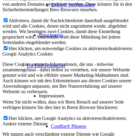
von anderen Domains gespeichert werden. Diese können Sie in den
Triflor® Stoffjalousien
Sicherheitseinstellungen Ihres Browsers einsehen.
Aktivieren, damit die Nachrichtenleiste dauerhaft ausgeblendet
wird und alle Cookies, denen nicht zugestimmt wurde, abgelehnt
werden. Wir benötigen zwei Cookies, damit diese Einstellung
Broschueren
gespeichert wird. Andernfalls wird diese Mitteilung bei jedem
Seitenladen eingeblendet werden.
Hier klicken, um notwendige Cookies zu aktivieren/deaktivieren.
Google Analytics Cookies
Diese Cookies sammeln Informationen, die uns - teilweise
Für Endverbraucher
zusammengefasst - dabei helfen zu verstehen, wie unsere Webseite
genutzt wird und wie effektiv unsere Marketing-Maßnahmen sind.
Auch können wir mit den Erkenntnissen aus diesen Cookies unsere
Anwendungen anpassen, um Ihre Nutzererfahrung auf unserer
Webseite zu verbessern.
Impressionen
Wenn Sie nicht wollen, dass wir Ihren Besuch auf unserer Seite
verfolgen können Sie dies hier in Ihrem Browser blockieren:
Hier klicken, um Google Analytics zu aktivieren/deaktivieren.
Andere externe Dienste
Cosiflor® Plissees
Wir nutzen auch verschiedene externe Dienste wie Google