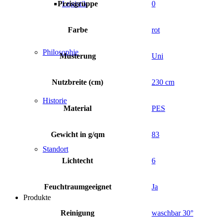
Preisgruppe
0
Logistik
Farbe
rot
Philosophie
Musterung
Uni
Nutzbreite (cm)
230 cm
Historie
Material
PES
Gewicht in g/qm
83
Standort
Lichtecht
6
Feuchtraumgeeignet
Ja
Produkte
Reinigung
waschbar 30°