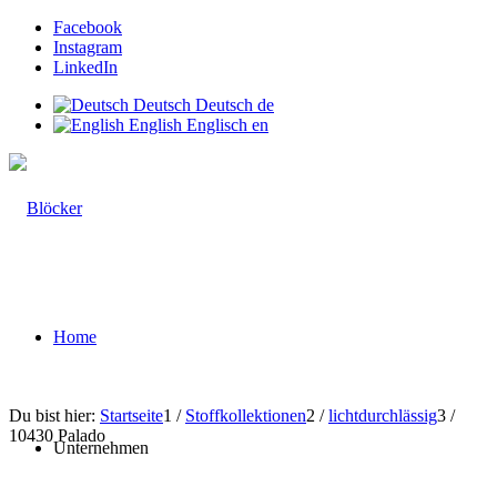
Facebook
Instagram
LinkedIn
Deutsch
Deutsch
de
English
Englisch
en
Home
Du bist hier:
Startseite
1
/
Stoffkollektionen
2
/
lichtdurchlässig
3
/
10430 Palado
Unternehmen