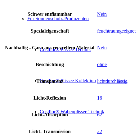
Schwer entflammbar
Nein
Für Sonnenschutz-Produzenten
Spezialeigenschaft
feuchtraumgeeignet
Nachhaltig - Garn aus recyceltem Material
Nein
Cosiflor® Plissee Technik
Beschichtung
ohne
Cosiflor® Plissee Kollektion
Transparenz
lichtdurchlässig
Licht-Reflexion
16
Cosiflor® Wabenplissee Technik
Licht-Absorption
62
Licht- Transmission
22