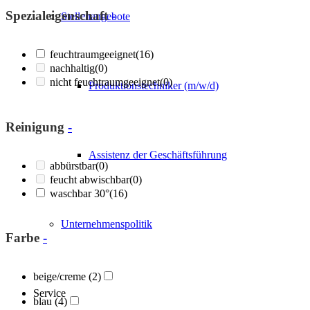
Spezialeigenschaft
-
Stellenangebote
feuchtraumgeeignet
(16)
nachhaltig
(0)
nicht feuchtraumgeeignet
(0)
Produktionstechniker (m/w/d)
Reinigung
-
Assistenz der Geschäftsführung
abbürstbar
(0)
feucht abwischbar
(0)
waschbar 30°
(16)
Unternehmenspolitik
Farbe
-
beige/creme
(2)
Service
blau
(4)