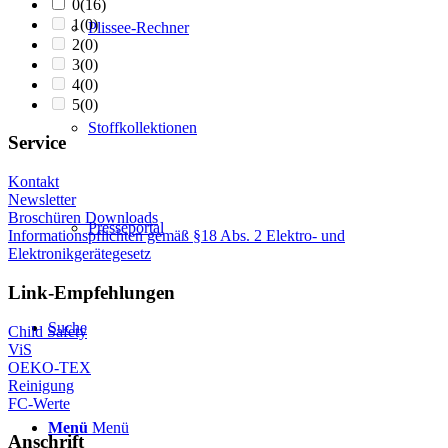
0
(16)
1
(0)
Plissee-Rechner
2
(0)
3
(0)
4
(0)
5
(0)
Stoffkollektionen
Service
Kontakt
Newsletter
Broschüren Downloads
Presseportal
Informationspflichten gemäß §18 Abs. 2 Elektro- und
Elektronikgerätegesetz
Link-Empfehlungen
Suche
Child Safety
ViS
OEKO-TEX
Reinigung
FC-Werte
Menü
Menü
Anschrift