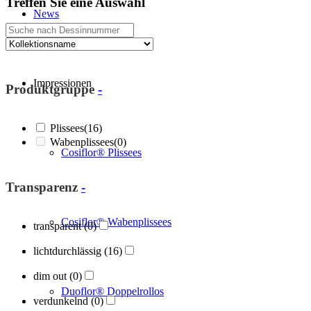
Treffen Sie eine Auswahl
News
Impressionen
Produktgruppe
-
Plissees
(16)
Wabenplissees
(0)
Cosiflor® Plissees
Transparenz
-
Cosiflor® Wabenplissees
transparent
(0)
lichtdurchlässig
(16)
dim out
(0)
Duoflor® Doppelrollos
verdunkelnd
(0)