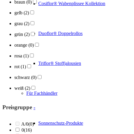
braun
(0)
Cosiflor® Wabenplissee Kollektion
gelb
(2)
grau
(2)
Duoflor® Doppelrollos
grün
(2)
orange
(0)
rosa
(1)
Triflor® Stoffjalousien
rot
(1)
schwarz
(0)
weiß
(2)
Für Fachhändler
Preisgruppe
-
Sonnenschutz-Produkte
A/0
(0)
0
(16)