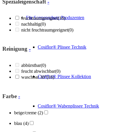
Spezialeigenschaft
-
Für Sonnenschutz-Produzenten
feuchtraumgeeignet
(16)
nachhaltig
(0)
nicht feuchtraumgeeignet
(0)
Cosiflor® Plissee Technik
Reinigung
-
abbürstbar
(0)
feucht abwischbar
(0)
Cosiflor® Plissee Kollektion
waschbar 30°
(16)
Farbe
-
Cosiflor® Wabenplissee Technik
beige/creme
(2)
blau
(4)