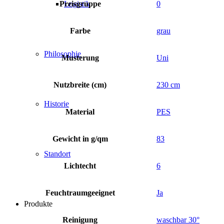
Preisgruppe
0
Logistik
Farbe
grau
Philosophie
Musterung
Uni
Nutzbreite (cm)
230 cm
Historie
Material
PES
Gewicht in g/qm
83
Standort
Lichtecht
6
Feuchtraumgeeignet
Ja
Produkte
Reinigung
waschbar 30°