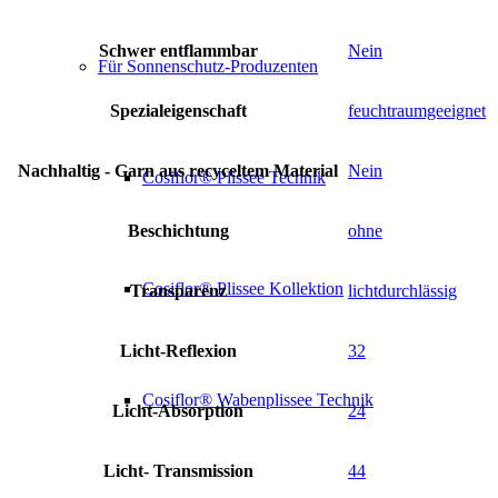
Schwer entflammbar
Nein
Für Sonnenschutz-Produzenten
Spezialeigenschaft
feuchtraumgeeignet
Nachhaltig - Garn aus recyceltem Material
Nein
Cosiflor® Plissee Technik
Beschichtung
ohne
Cosiflor® Plissee Kollektion
Transparenz
lichtdurchlässig
Licht-Reflexion
32
Cosiflor® Wabenplissee Technik
Licht-Absorption
24
Licht- Transmission
44