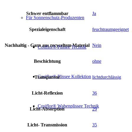
Schwer entflammbar
Ja
Für Sonnenschutz-Produzenten
Spezialeigenschaft
feuchtraumgeeignet
Nachhaltig - Garn aus recyceltem Material
Nein
Cosiflor® Plissee Technik
Beschichtung
ohne
Cosiflor® Plissee Kollektion
Transparenz
lichtdurchlässig
Licht-Reflexion
36
Cosiflor® Wabenplissee Technik
Licht-Absorption
29
Licht- Transmission
35