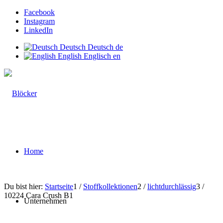
Facebook
Instagram
LinkedIn
Deutsch
Deutsch
de
English
Englisch
en
Home
Du bist hier:
Startseite
1
/
Stoffkollektionen
2
/
lichtdurchlässig
3
/
10224 Cara Crush B1
Unternehmen