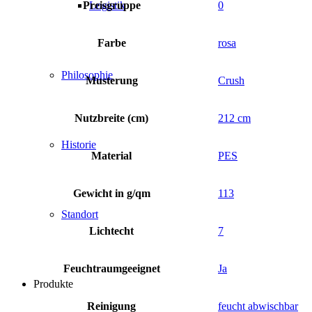
Preisgruppe
0
Logistik
Farbe
rosa
Philosophie
Musterung
Crush
Nutzbreite (cm)
212 cm
Historie
Material
PES
Gewicht in g/qm
113
Standort
Lichtecht
7
Feuchtraumgeeignet
Ja
Produkte
Reinigung
feucht abwischbar