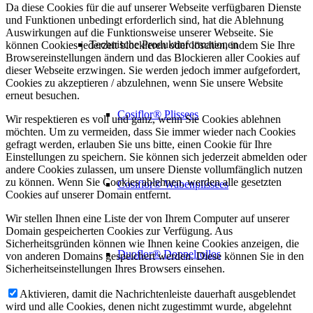
Da diese Cookies für die auf unserer Webseite verfügbaren Dienste
und Funktionen unbedingt erforderlich sind, hat die Ablehnung
Auswirkungen auf die Funktionsweise unserer Webseite. Sie
Technische Produktinformationen
können Cookies jederzeit blockieren oder löschen, indem Sie Ihre
Browsereinstellungen ändern und das Blockieren aller Cookies auf
dieser Webseite erzwingen. Sie werden jedoch immer aufgefordert,
Cookies zu akzeptieren / abzulehnen, wenn Sie unsere Website
erneut besuchen.
Cosiflor® Plissees
Wir respektieren es voll und ganz, wenn Sie Cookies ablehnen
möchten. Um zu vermeiden, dass Sie immer wieder nach Cookies
gefragt werden, erlauben Sie uns bitte, einen Cookie für Ihre
Einstellungen zu speichern. Sie können sich jederzeit abmelden oder
andere Cookies zulassen, um unsere Dienste vollumfänglich nutzen
zu können. Wenn Sie Cookies ablehnen, werden alle gesetzten
Cosiflor® Wabenplissees
Cookies auf unserer Domain entfernt.
Wir stellen Ihnen eine Liste der von Ihrem Computer auf unserer
Domain gespeicherten Cookies zur Verfügung. Aus
Sicherheitsgründen können wie Ihnen keine Cookies anzeigen, die
Duoflor® Doppelrollos
von anderen Domains gespeichert werden. Diese können Sie in den
Sicherheitseinstellungen Ihres Browsers einsehen.
Aktivieren, damit die Nachrichtenleiste dauerhaft ausgeblendet
wird und alle Cookies, denen nicht zugestimmt wurde, abgelehnt