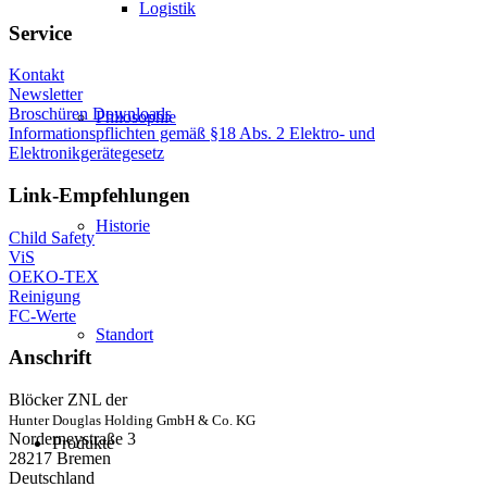
Logistik
Service
Kontakt
Newsletter
Broschüren Downloads
Philosophie
Informationspflichten gemäß §18 Abs. 2 Elektro- und
Elektronikgerätegesetz
Link-Empfehlungen
Historie
Child Safety
ViS
OEKO-TEX
Reinigung
FC-Werte
Standort
Anschrift
Blöcker ZNL der
Hunter Douglas Holding GmbH & Co. KG
Norderneystraße 3
Produkte
28217 Bremen
Deutschland