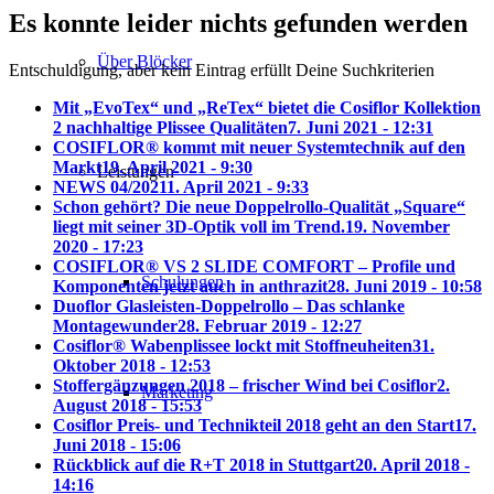
Es konnte leider nichts gefunden werden
Über Blöcker
Entschuldigung, aber kein Eintrag erfüllt Deine Suchkriterien
Mit „EvoTex“ und „ReTex“ bietet die Cosiflor Kollektion
2 nachhaltige Plissee Qualitäten
7. Juni 2021 - 12:31
COSIFLOR® kommt mit neuer Systemtechnik auf den
Markt
19. April 2021 - 9:30
Leistungen
NEWS 04/2021
1. April 2021 - 9:33
Schon gehört? Die neue Doppelrollo-Qualität „Square“
liegt mit seiner 3D-Optik voll im Trend.
19. November
2020 - 17:23
COSIFLOR® VS 2 SLIDE COMFORT – Profile und
Schulungen
Komponenten jetzt auch in anthrazit
28. Juni 2019 - 10:58
Duoflor Glasleisten-Doppelrollo – Das schlanke
Montagewunder
28. Februar 2019 - 12:27
Cosiflor® Wabenplissee lockt mit Stoffneuheiten
31.
Oktober 2018 - 12:53
Stoffergänzungen 2018 – frischer Wind bei Cosiflor
2.
Marketing
August 2018 - 15:53
Cosiflor Preis- und Technikteil 2018 geht an den Start
17.
Juni 2018 - 15:06
Rückblick auf die R+T 2018 in Stuttgart
20. April 2018 -
14:16