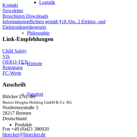
Logistik
Kontakt
Newsletter
Broschüren Downloads
Informationspflichten gemäß §18 Abs. 2 Elektro- und
Elektronikgerätegesetz
Philosophie
Link-Empfehlungen
Child Safety
ViS
OEKO-TEX
Historie
Reinigung
FC-Werte
Anschrift
Standort
Blöcker ZNL der
Hunter Douglas Holding GmbH & Co. KG
Norderneystraße 3
28217 Bremen
Deutschland
Produkte
Fon +49 (0)421 386920
bloecker@bloecker.de