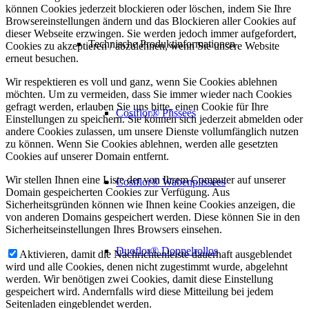
können Cookies jederzeit blockieren oder löschen, indem Sie Ihre
Browsereinstellungen ändern und das Blockieren aller Cookies auf
dieser Webseite erzwingen. Sie werden jedoch immer aufgefordert,
Technische Produktinformationen
Cookies zu akzeptieren / abzulehnen, wenn Sie unsere Website
erneut besuchen.
Wir respektieren es voll und ganz, wenn Sie Cookies ablehnen
möchten. Um zu vermeiden, dass Sie immer wieder nach Cookies
gefragt werden, erlauben Sie uns bitte, einen Cookie für Ihre
Cosiflor® Plissees
Einstellungen zu speichern. Sie können sich jederzeit abmelden oder
andere Cookies zulassen, um unsere Dienste vollumfänglich nutzen
zu können. Wenn Sie Cookies ablehnen, werden alle gesetzten
Cookies auf unserer Domain entfernt.
Wir stellen Ihnen eine Liste der von Ihrem Computer auf unserer
Cosiflor® Wabenplissees
Domain gespeicherten Cookies zur Verfügung. Aus
Sicherheitsgründen können wie Ihnen keine Cookies anzeigen, die
von anderen Domains gespeichert werden. Diese können Sie in den
Sicherheitseinstellungen Ihres Browsers einsehen.
Duoflor® Doppelrollos
Aktivieren, damit die Nachrichtenleiste dauerhaft ausgeblendet
wird und alle Cookies, denen nicht zugestimmt wurde, abgelehnt
werden. Wir benötigen zwei Cookies, damit diese Einstellung
gespeichert wird. Andernfalls wird diese Mitteilung bei jedem
Seitenladen eingeblendet werden.