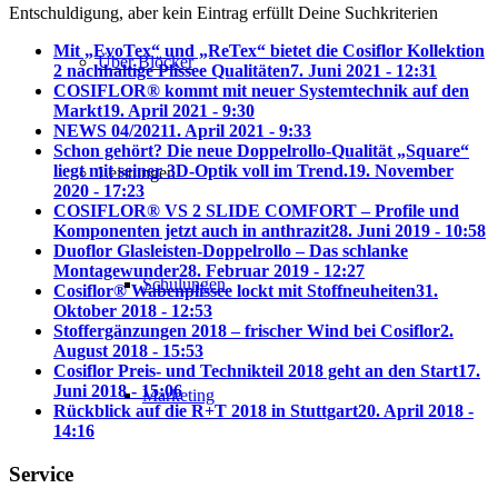
Entschuldigung, aber kein Eintrag erfüllt Deine Suchkriterien
Mit „EvoTex“ und „ReTex“ bietet die Cosiflor Kollektion
Über Blöcker
2 nachhaltige Plissee Qualitäten
7. Juni 2021 - 12:31
COSIFLOR® kommt mit neuer Systemtechnik auf den
Markt
19. April 2021 - 9:30
NEWS 04/2021
1. April 2021 - 9:33
Schon gehört? Die neue Doppelrollo-Qualität „Square“
liegt mit seiner 3D-Optik voll im Trend.
19. November
Leistungen
2020 - 17:23
COSIFLOR® VS 2 SLIDE COMFORT – Profile und
Komponenten jetzt auch in anthrazit
28. Juni 2019 - 10:58
Duoflor Glasleisten-Doppelrollo – Das schlanke
Montagewunder
28. Februar 2019 - 12:27
Schulungen
Cosiflor® Wabenplissee lockt mit Stoffneuheiten
31.
Oktober 2018 - 12:53
Stoffergänzungen 2018 – frischer Wind bei Cosiflor
2.
August 2018 - 15:53
Cosiflor Preis- und Technikteil 2018 geht an den Start
17.
Juni 2018 - 15:06
Marketing
Rückblick auf die R+T 2018 in Stuttgart
20. April 2018 -
14:16
Service