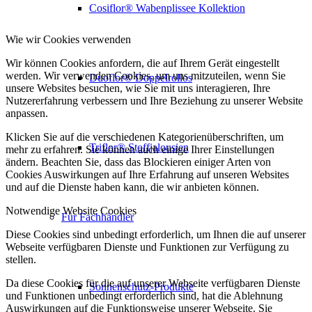
Cosiflor® Wabenplissee Kollektion
Wie wir Cookies verwenden
Wir können Cookies anfordern, die auf Ihrem Gerät eingestellt
werden. Wir verwenden Cookies, um uns mitzuteilen, wenn Sie
Duoflor® Doppelrollos
unsere Websites besuchen, wie Sie mit uns interagieren, Ihre
Nutzererfahrung verbessern und Ihre Beziehung zu unserer Website
anpassen.
Klicken Sie auf die verschiedenen Kategorienüberschriften, um
Triflor® Stoffjalousien
mehr zu erfahren. Sie können auch einige Ihrer Einstellungen
ändern. Beachten Sie, dass das Blockieren einiger Arten von
Cookies Auswirkungen auf Ihre Erfahrung auf unseren Websites
und auf die Dienste haben kann, die wir anbieten können.
Notwendige Website Cookies
Für Fachhändler
Diese Cookies sind unbedingt erforderlich, um Ihnen die auf unserer
Webseite verfügbaren Dienste und Funktionen zur Verfügung zu
stellen.
Da diese Cookies für die auf unserer Webseite verfügbaren Dienste
Sonnenschutz-Produkte
und Funktionen unbedingt erforderlich sind, hat die Ablehnung
Auswirkungen auf die Funktionsweise unserer Webseite. Sie