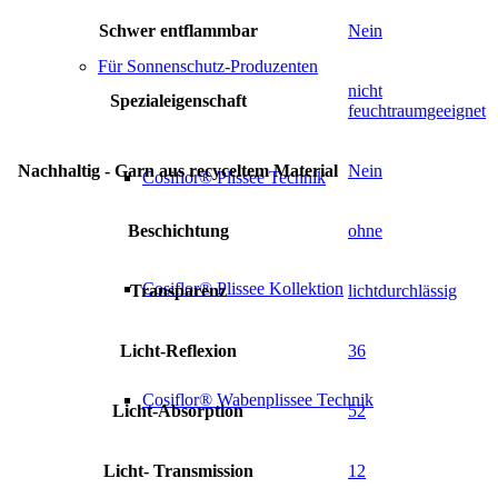
Schwer entflammbar
Nein
Für Sonnenschutz-Produzenten
nicht
Spezialeigenschaft
feuchtraumgeeignet
Nachhaltig - Garn aus recyceltem Material
Nein
Cosiflor® Plissee Technik
Beschichtung
ohne
Cosiflor® Plissee Kollektion
Transparenz
lichtdurchlässig
Licht-Reflexion
36
Cosiflor® Wabenplissee Technik
Licht-Absorption
52
Licht- Transmission
12