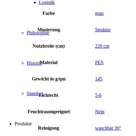
Logistik
Farbe
grau
Musterung
Struktur
Philosophie
Nutzbreite (cm)
220 cm
Material
PES
Historie
Gewicht in g/qm
145
Standort
Lichtecht
5-6
Feuchtraumgeeignet
Nein
Produkte
Reinigung
waschbar 30°