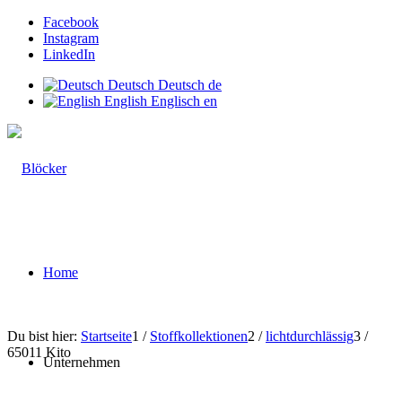
Facebook
Instagram
LinkedIn
Deutsch
Deutsch
de
English
Englisch
en
Home
Du bist hier:
Startseite
1
/
Stoffkollektionen
2
/
lichtdurchlässig
3
/
65011 Kito
Unternehmen