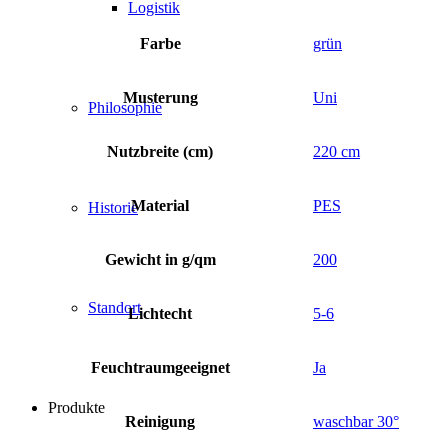
Logistik
Farbe
grün
Musterung
Uni
Philosophie
Nutzbreite (cm)
220 cm
Material
PES
Historie
Gewicht in g/qm
200
Standort
Lichtecht
5-6
Feuchtraumgeeignet
Ja
Produkte
Reinigung
waschbar 30°