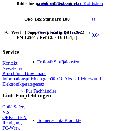
Bildschirmarbeitsplatzgeeignet
Ja
Cosiflor® Wabenplissee Kollektion
Öko-Tex Standard 100
Ja
FC-Wert - (Doppelverglasung ISO 52022-1 /
Duoflor® Doppelrollos
0,64
EN 14501 / Ref.Glas U: U=1,2)
Service
Triflor® Stoffjalousien
Kontakt
Newsletter
Broschüren Downloads
Informationspflichten gemäß §18 Abs. 2 Elektro- und
Elektronikgerätegesetz
Für Fachhändler
Link-Empfehlungen
Child Safety
ViS
OEKO-TEX
Sonnenschutz-Produkte
Reinigung
FC-Werte