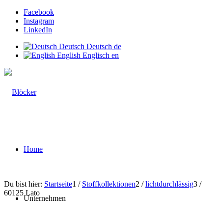
Facebook
Instagram
LinkedIn
Deutsch
Deutsch
de
English
Englisch
en
Home
Du bist hier:
Startseite
1
/
Stoffkollektionen
2
/
lichtdurchlässig
3
/
60125 Lato
Unternehmen