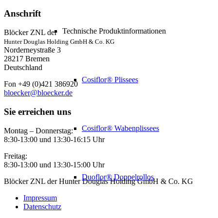
Anschrift
Technische Produktinformationen
Blöcker ZNL der
Hunter Douglas Holding GmbH & Co. KG
Norderneystraße 3
28217 Bremen
Deutschland
Cosiflor® Plissees
Fon +49 (0)421 386920
bloecker@bloecker.de
Sie erreichen uns
Cosiflor® Wabenplissees
Montag – Donnerstag:
8:30-13:00 und 13:30-16:15 Uhr
Freitag:
8:30-13:00 und 13:30-15:00 Uhr
Duoflor® Doppelrollos
Blöcker ZNL der Hunter Douglas Holding GmbH & Co. KG
Impressum
Datenschutz