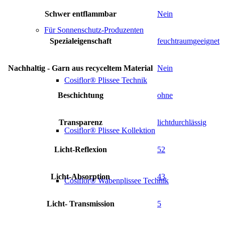
Schwer entflammbar
Nein
Für Sonnenschutz-Produzenten
Spezialeigenschaft
feuchtraumgeeignet
Nachhaltig - Garn aus recyceltem Material
Nein
Cosiflor® Plissee Technik
Beschichtung
ohne
Transparenz
lichtdurchlässig
Cosiflor® Plissee Kollektion
Licht-Reflexion
52
Licht-Absorption
43
Cosiflor® Wabenplissee Technik
Licht- Transmission
5