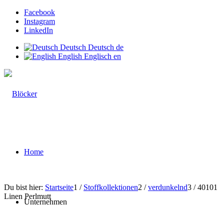
Facebook
Instagram
LinkedIn
Deutsch
Deutsch
de
English
Englisch
en
Home
Du bist hier:
Startseite
1
/
Stoffkollektionen
2
/
verdunkelnd
3
/
40101
Linen Perlmutt
Unternehmen