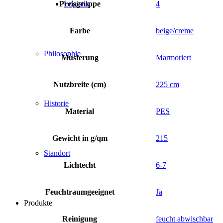
Preisgruppe
4
Logistik
Farbe
beige/creme
Philosophie
Musterung
Marmoriert
Nutzbreite (cm)
225 cm
Historie
Material
PES
Gewicht in g/qm
215
Standort
Lichtecht
6-7
Feuchtraumgeeignet
Ja
Produkte
Reinigung
feucht abwischbar