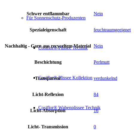
Schwer entflammbar
Nein
Für Sonnenschutz-Produzenten
Spezialeigenschaft
feuchtraumgeeignet
Nachhaltig - Garn aus recyceltem Material
Nein
Cosiflor® Plissee Technik
Beschichtung
Perlmutt
Cosiflor® Plissee Kollektion
Transparenz
verdunkelnd
Licht-Reflexion
84
Cosiflor® Wabenplissee Technik
Licht-Absorption
16
Licht- Transmission
0