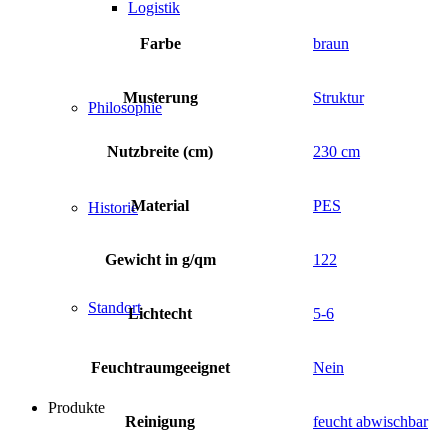
Logistik
Farbe
braun
Musterung
Struktur
Philosophie
Nutzbreite (cm)
230 cm
Material
PES
Historie
Gewicht in g/qm
122
Standort
Lichtecht
5-6
Feuchtraumgeeignet
Nein
Produkte
Reinigung
feucht abwischbar