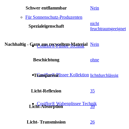
Schwer entflammbar
Nein
Für Sonnenschutz-Produzenten
nicht
Spezialeigenschaft
feuchtraumgeeignet
Nachhaltig - Garn aus recyceltem Material
Nein
Cosiflor® Plissee Technik
Beschichtung
ohne
Cosiflor® Plissee Kollektion
Transparenz
lichtdurchlässig
Licht-Reflexion
35
Cosiflor® Wabenplissee Technik
Licht-Absorption
39
Licht- Transmission
26