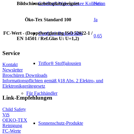
Bildschirmarbeitsplatzgeeignet
Nein
Cosiflor® Wabenplissee Kollektion
Öko-Tex Standard 100
Ja
FC-Wert - (Doppelverglasung ISO 52022-1 /
Duoflor® Doppelrollos
0,65
EN 14501 / Ref.Glas U: U=1,2)
Service
Triflor® Stoffjalousien
Kontakt
Newsletter
Broschüren Downloads
Informationspflichten gemäß §18 Abs. 2 Elektro- und
Elektronikgerätegesetz
Für Fachhändler
Link-Empfehlungen
Child Safety
ViS
OEKO-TEX
Sonnenschutz-Produkte
Reinigung
FC-Werte