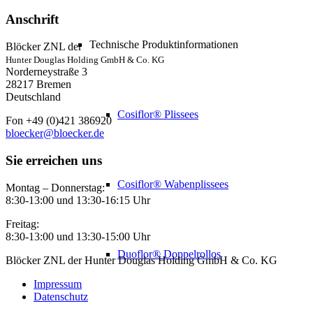
Anschrift
Technische Produktinformationen
Blöcker ZNL der
Hunter Douglas Holding GmbH & Co. KG
Norderneystraße 3
28217 Bremen
Deutschland
Cosiflor® Plissees
Fon +49 (0)421 386920
bloecker@bloecker.de
Sie erreichen uns
Cosiflor® Wabenplissees
Montag – Donnerstag:
8:30-13:00 und 13:30-16:15 Uhr
Freitag:
8:30-13:00 und 13:30-15:00 Uhr
Duoflor® Doppelrollos
Blöcker ZNL der Hunter Douglas Holding GmbH & Co. KG
Impressum
Datenschutz