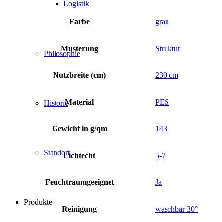
Logistik
Farbe
grau
Musterung
Struktur
Philosophie
Nutzbreite (cm)
230 cm
Material
PES
Historie
Gewicht in g/qm
143
Standort
Lichtecht
5-7
Feuchtraumgeeignet
Ja
Produkte
Reinigung
waschbar 30°