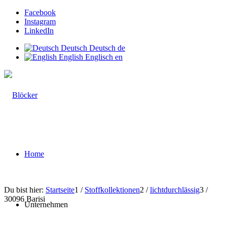
Facebook
Instagram
LinkedIn
Deutsch
Deutsch
de
English
Englisch
en
Home
Du bist hier:
Startseite
1
/
Stoffkollektionen
2
/
lichtdurchlässig
3
/
30096 Barisi
Unternehmen