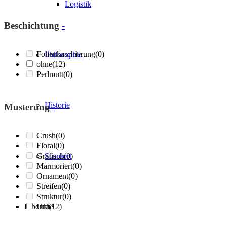
Logistik
Beschichtung
-
Folienkaschierung
(0)
Philosophie
ohne
(12)
Perlmutt
(0)
Historie
Musterung
-
Crush
(0)
Floral
(0)
Grafisch
Standort
(0)
Marmoriert
(0)
Ornament
(0)
Streifen
(0)
Struktur
(0)
Produkte
Uni
(12)