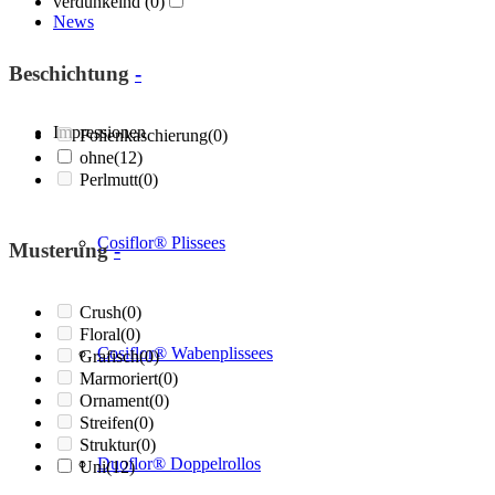
verdunkelnd
(0)
News
Beschichtung
-
Impressionen
Folienkaschierung
(0)
ohne
(12)
Perlmutt
(0)
Cosiflor® Plissees
Musterung
-
Crush
(0)
Floral
(0)
Cosiflor® Wabenplissees
Grafisch
(0)
Marmoriert
(0)
Ornament
(0)
Streifen
(0)
Struktur
(0)
Duoflor® Doppelrollos
Uni
(12)