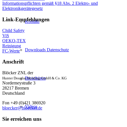
Informationspflichten gemäß §18 Abs. 2 Elektro- und
Elektronikgerätegesetz
Link-Empfehlungen
Kontakt
Child Safety
ViS
OEKO-TEX
Reinigung
Downloads Datenschutz
FC-Werte
Anschrift
Blöcker ZNL der
Broschüren
Hunter Douglas Holding GmbH & Co. KG
Norderneystraße 3
28217 Bremen
Deutschland
Fon +49 (0)421 386920
Videos
bloecker@bloecker.de
Sie erreichen uns