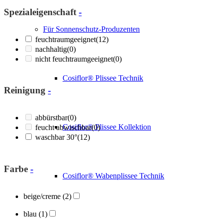
Spezialeigenschaft
-
Für Sonnenschutz-Produzenten
feuchtraumgeeignet
(12)
nachhaltig
(0)
nicht feuchtraumgeeignet
(0)
Cosiflor® Plissee Technik
Reinigung
-
abbürstbar
(0)
Cosiflor® Plissee Kollektion
feucht abwischbar
(0)
waschbar 30°
(12)
Farbe
-
Cosiflor® Wabenplissee Technik
beige/creme
(2)
blau
(1)