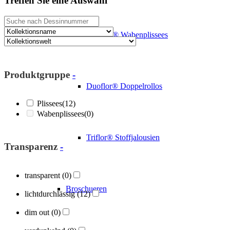
Treffen Sie eine Auswahl
Cosiflor® Wabenplissees
Produktgruppe
-
Duoflor® Doppelrollos
Plissees
(12)
Wabenplissees
(0)
Triflor® Stoffjalousien
Transparenz
-
transparent
(0)
Broschueren
lichtdurchlässig
(12)
dim out
(0)