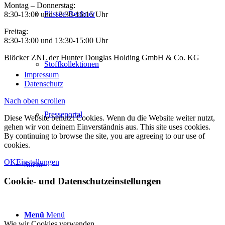
Montag – Donnerstag:
Plissee-Rechner
8:30-13:00 und 13:30-16:15 Uhr
Freitag:
8:30-13:00 und 13:30-15:00 Uhr
Blöcker ZNL der Hunter Douglas Holding GmbH & Co. KG
Stoffkollektionen
Impressum
Datenschutz
Nach oben scrollen
Presseportal
Diese Website benutzt Cookies. Wenn du die Website weiter nutzt,
gehen wir von deinem Einverständnis aus. This site uses cookies.
By continuing to browse the site, you are agreeing to our use of
cookies.
OK
Einstellungen
Suche
Cookie- und Datenschutzeinstellungen
Menü
Menü
Wie wir Cookies verwenden