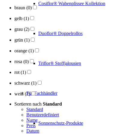
Cosiflor® Wabenplissee Kollektion
braun
(0)
gelb
(1)
grau
(2)
Duoflor® Doppelrollos
grün
(1)
orange
(1)
rosa
(0)
Triflor® Stoffjalousien
rot
(1)
schwarz
(1)
Für Fachhändler
weiß
(2)
Sortieren nach
Standard
Standard
Benutzerdefiniert
Name
Sonnenschutz-Produkte
Preis
Datum