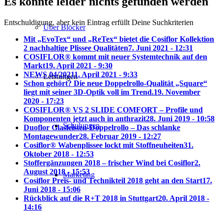
Es konnte leider nichts gefunden werden
Entschuldigung, aber kein Eintrag erfüllt Deine Suchkriterien
Über Blöcker
Mit „EvoTex“ und „ReTex“ bietet die Cosiflor Kollektion
2 nachhaltige Plissee Qualitäten
7. Juni 2021 - 12:31
COSIFLOR® kommt mit neuer Systemtechnik auf den
Markt
19. April 2021 - 9:30
NEWS 04/2021
1. April 2021 - 9:33
Leistungen
Schon gehört? Die neue Doppelrollo-Qualität „Square“
liegt mit seiner 3D-Optik voll im Trend.
19. November
2020 - 17:23
COSIFLOR® VS 2 SLIDE COMFORT – Profile und
Komponenten jetzt auch in anthrazit
28. Juni 2019 - 10:58
Schulungen
Duoflor Glasleisten-Doppelrollo – Das schlanke
Montagewunder
28. Februar 2019 - 12:27
Cosiflor® Wabenplissee lockt mit Stoffneuheiten
31.
Oktober 2018 - 12:53
Stoffergänzungen 2018 – frischer Wind bei Cosiflor
2.
August 2018 - 15:53
Marketing
Cosiflor Preis- und Technikteil 2018 geht an den Start
17.
Juni 2018 - 15:06
Rückblick auf die R+T 2018 in Stuttgart
20. April 2018 -
14:16