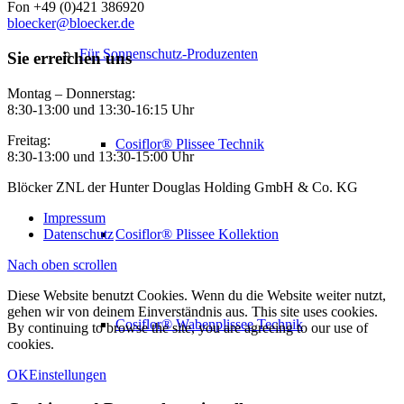
Fon +49 (0)421 386920
bloecker@bloecker.de
Für Sonnenschutz-Produzenten
Sie erreichen uns
Montag – Donnerstag:
8:30-13:00 und 13:30-16:15 Uhr
Freitag:
Cosiflor® Plissee Technik
8:30-13:00 und 13:30-15:00 Uhr
Blöcker ZNL der Hunter Douglas Holding GmbH & Co. KG
Impressum
Datenschutz
Cosiflor® Plissee Kollektion
Nach oben scrollen
Diese Website benutzt Cookies. Wenn du die Website weiter nutzt,
gehen wir von deinem Einverständnis aus. This site uses cookies.
Cosiflor® Wabenplissee Technik
By continuing to browse the site, you are agreeing to our use of
cookies.
OK
Einstellungen