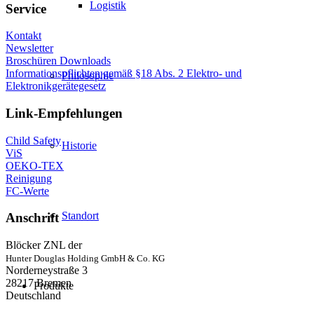
Logistik
Service
Kontakt
Newsletter
Broschüren Downloads
Informationspflichten gemäß §18 Abs. 2 Elektro- und
Philosophie
Elektronikgerätegesetz
Link-Empfehlungen
Child Safety
Historie
ViS
OEKO-TEX
Reinigung
FC-Werte
Standort
Anschrift
Blöcker ZNL der
Hunter Douglas Holding GmbH & Co. KG
Norderneystraße 3
28217 Bremen
Produkte
Deutschland