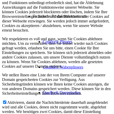
und Funktionen unbedingt erforderlich sind, hat die Ablehnung
Auswirkungen auf die Funktionsweise unserer Webseite. Sie
können Cookies jederzeit blockieren oder löschen, indem Sie Ihre
Technische Produktinformationen
Browsereinstellungen ändern und das Blockieren aller Cookies auf
dieser Webseite erzwingen. Sie werden jedoch immer aufgefordert,
Cookies zu akzeptieren / abzulehnen, wenn Sie unsere Website
erneut besuchen.
Wir respektieren es voll und ganz, wenn Sie Cookies ablehnen
Cosiflor® Plissees
möchten. Um zu vermeiden, dass Sie immer wieder nach Cookies
gefragt werden, erlauben Sie uns bitte, einen Cookie für Ihre
Einstellungen zu speichern. Sie können sich jederzeit abmelden oder
andere Cookies zulassen, um unsere Dienste vollumfänglich nutzen
zu können. Wenn Sie Cookies ablehnen, werden alle gesetzten
Cookies auf unserer Domain entfernt.
Cosiflor® Wabenplissees
Wir stellen Ihnen eine Liste der von Ihrem Computer auf unserer
Domain gespeicherten Cookies zur Verfügung. Aus
Sicherheitsgründen können wie Ihnen keine Cookies anzeigen, die
von anderen Domains gespeichert werden. Diese können Sie in den
Duoflor® Doppelrollos
Sicherheitseinstellungen Ihres Browsers einsehen.
Aktivieren, damit die Nachrichtenleiste dauerhaft ausgeblendet
wird und alle Cookies, denen nicht zugestimmt wurde, abgelehnt
werden. Wir benötigen zwei Cookies, damit diese Einstellung