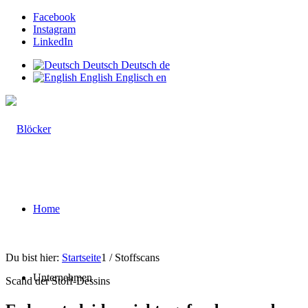
Facebook
Instagram
LinkedIn
Deutsch
Deutsch
de
English
Englisch
en
Home
Du bist hier:
Startseite
1
/
Stoffscans
Unternehmen
Scand der Stoff-Dessins