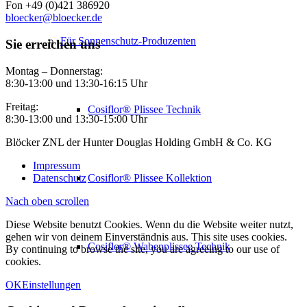
Fon +49 (0)421 386920
bloecker@bloecker.de
Für Sonnenschutz-Produzenten
Sie erreichen uns
Montag – Donnerstag:
8:30-13:00 und 13:30-16:15 Uhr
Freitag:
Cosiflor® Plissee Technik
8:30-13:00 und 13:30-15:00 Uhr
Blöcker ZNL der Hunter Douglas Holding GmbH & Co. KG
Impressum
Datenschutz
Cosiflor® Plissee Kollektion
Nach oben scrollen
Diese Website benutzt Cookies. Wenn du die Website weiter nutzt,
gehen wir von deinem Einverständnis aus. This site uses cookies.
Cosiflor® Wabenplissee Technik
By continuing to browse the site, you are agreeing to our use of
cookies.
OK
Einstellungen