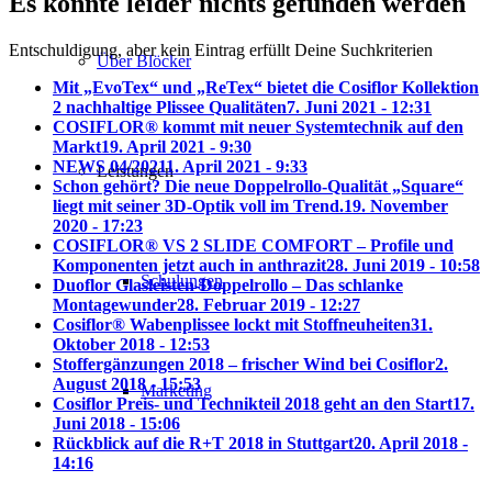
Es konnte leider nichts gefunden werden
Entschuldigung, aber kein Eintrag erfüllt Deine Suchkriterien
Über Blöcker
Mit „EvoTex“ und „ReTex“ bietet die Cosiflor Kollektion
2 nachhaltige Plissee Qualitäten
7. Juni 2021 - 12:31
COSIFLOR® kommt mit neuer Systemtechnik auf den
Markt
19. April 2021 - 9:30
NEWS 04/2021
1. April 2021 - 9:33
Leistungen
Schon gehört? Die neue Doppelrollo-Qualität „Square“
liegt mit seiner 3D-Optik voll im Trend.
19. November
2020 - 17:23
COSIFLOR® VS 2 SLIDE COMFORT – Profile und
Komponenten jetzt auch in anthrazit
28. Juni 2019 - 10:58
Schulungen
Duoflor Glasleisten-Doppelrollo – Das schlanke
Montagewunder
28. Februar 2019 - 12:27
Cosiflor® Wabenplissee lockt mit Stoffneuheiten
31.
Oktober 2018 - 12:53
Stoffergänzungen 2018 – frischer Wind bei Cosiflor
2.
August 2018 - 15:53
Marketing
Cosiflor Preis- und Technikteil 2018 geht an den Start
17.
Juni 2018 - 15:06
Rückblick auf die R+T 2018 in Stuttgart
20. April 2018 -
14:16