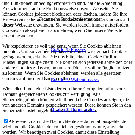
und Funktionen unbedingt erforderlich sind, hat die Ablehnung
Auswirkungen auf die Funktionsweise unserer Webseite. Sie
können Cookies jederzeit blockieren oder löschen, indem Sie Ihre
Technische Produktinformationen
Browsereinstellungen ändern und das Blockieren aller Cookies auf
dieser Webseite erzwingen. Sie werden jedoch immer aufgefordert,
Cookies zu akzeptieren / abzulehnen, wenn Sie unsere Website
erneut besuchen.
Wir respektieren es voll und ganz, wenn Sie Cookies ablehnen
Cosiflor® Plissees
möchten. Um zu vermeiden, dass Sie immer wieder nach Cookies
gefragt werden, erlauben Sie uns bitte, einen Cookie für Ihre
Einstellungen zu speichern. Sie können sich jederzeit abmelden oder
andere Cookies zulassen, um unsere Dienste vollumfänglich nutzen
zu können. Wenn Sie Cookies ablehnen, werden alle gesetzten
Cookies auf unserer Domain entfernt.
Cosiflor® Wabenplissees
Wir stellen Ihnen eine Liste der von Ihrem Computer auf unserer
Domain gespeicherten Cookies zur Verfügung. Aus
Sicherheitsgründen können wie Ihnen keine Cookies anzeigen, die
von anderen Domains gespeichert werden. Diese können Sie in den
Duoflor® Doppelrollos
Sicherheitseinstellungen Ihres Browsers einsehen.
Aktivieren, damit die Nachrichtenleiste dauerhaft ausgeblendet
wird und alle Cookies, denen nicht zugestimmt wurde, abgelehnt
werden. Wir benötigen zwei Cookies, damit diese Einstellung