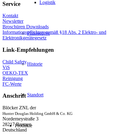
Logistik
Service
Kontakt
Newsletter
Broschüren Downloads
Informationspflichten gemäß §18 Abs. 2 Elektro- und
Philosophie
Elektronikgerätegesetz
Link-Empfehlungen
Child Safety
Historie
ViS
OEKO-TEX
Reinigung
FC-Werte
Standort
Anschrift
Blöcker ZNL der
Hunter Douglas Holding GmbH & Co. KG
Norderneystraße 3
28217 Bremen
Produkte
Deutschland