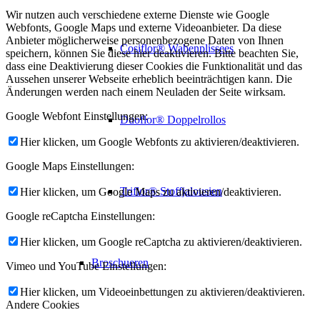
Wir nutzen auch verschiedene externe Dienste wie Google
Webfonts, Google Maps und externe Videoanbieter. Da diese
Anbieter möglicherweise personenbezogene Daten von Ihnen
Cosiflor® Wabenplissees
speichern, können Sie diese hier deaktivieren. Bitte beachten Sie,
dass eine Deaktivierung dieser Cookies die Funktionalität und das
Aussehen unserer Webseite erheblich beeinträchtigen kann. Die
Änderungen werden nach einem Neuladen der Seite wirksam.
Google Webfont Einstellungen:
Duoflor® Doppelrollos
Hier klicken, um Google Webfonts zu aktivieren/deaktivieren.
Google Maps Einstellungen:
Triflor® Stoffjalousien
Hier klicken, um Google Maps zu aktivieren/deaktivieren.
Google reCaptcha Einstellungen:
Hier klicken, um Google reCaptcha zu aktivieren/deaktivieren.
Broschueren
Vimeo und YouTube Einstellungen:
Hier klicken, um Videoeinbettungen zu aktivieren/deaktivieren.
Andere Cookies