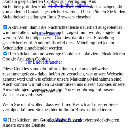
Domain gespeicherten Cookies zur Verfügung. Aus
Triflor® Stoffjalousien
Sicherheitsgründen können wie Ihnen keine Cookies anzeigen, die
von anderen Domains gespeichert werden. Diese können Sie in den
Sicherheitseinstellungen Ihres Browsers einsehen.
Aktivieren, damit die Nachrichtenleiste dauerhaft ausgeblendet
wird und alle Cookies, denen nicht zugestimmt wurde, abgelehnt
Broschueren
werden. Wir benötigen zwei Cookies, damit diese Einstellung
gespeichert wird. Andernfalls wird diese Mitteilung bei jedem
Seitenladen eingeblendet werden.
Hier klicken, um notwendige Cookies zu aktivieren/deaktivieren.
Google Analytics Cookies
Für Endverbraucher
Diese Cookies sammeln Informationen, die uns - teilweise
zusammengefasst - dabei helfen zu verstehen, wie unsere Webseite
genutzt wird und wie effektiv unsere Marketing-Maßnahmen sind.
Auch können wir mit den Erkenntnissen aus diesen Cookies unsere
Anwendungen anpassen, um Ihre Nutzererfahrung auf unserer
Impressionen
Webseite zu verbessern.
Wenn Sie nicht wollen, dass wir Ihren Besuch auf unserer Seite
verfolgen können Sie dies hier in Ihrem Browser blockieren:
Cosiflor® Plissees
Hier klicken, um Google Analytics zu aktivieren/deaktivieren.
Andere externe Dienste