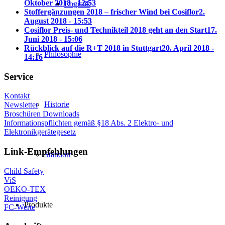
Oktober 2018 - 12:53
Logistik
Stoffergänzungen 2018 – frischer Wind bei Cosiflor
2.
August 2018 - 15:53
Cosiflor Preis- und Technikteil 2018 geht an den Start
17.
Juni 2018 - 15:06
Rückblick auf die R+T 2018 in Stuttgart
20. April 2018 -
Philosophie
14:16
Service
Kontakt
Historie
Newsletter
Broschüren Downloads
Informationspflichten gemäß §18 Abs. 2 Elektro- und
Elektronikgerätegesetz
Link-Empfehlungen
Standort
Child Safety
ViS
OEKO-TEX
Reinigung
Produkte
FC-Werte