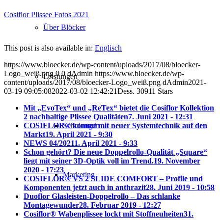
Cosiflor Plissee Fotos 2021
Über Blöcker
This post is also available in:
Englisch
https://www.bloecker.de/wp-content/uploads/2017/08/bloecker-
Logo_weiß.png
0
0
dAdmin
https://www.bloecker.de/wp-
Leistungen
content/uploads/2017/08/bloecker-Logo_weiß.png
dAdmin
2021-
03-19 09:05:08
2022-03-02 12:42:21
Dess. 30911 Stars
Mit „EvoTex“ und „ReTex“ bietet die Cosiflor Kollektion
2 nachhaltige Plissee Qualitäten
7. Juni 2021 - 12:31
COSIFLOR® kommt mit neuer Systemtechnik auf den
Schulungen
Markt
19. April 2021 - 9:30
NEWS 04/2021
1. April 2021 - 9:33
Schon gehört? Die neue Doppelrollo-Qualität „Square“
liegt mit seiner 3D-Optik voll im Trend.
19. November
2020 - 17:23
Marketing
COSIFLOR® VS 2 SLIDE COMFORT – Profile und
Komponenten jetzt auch in anthrazit
28. Juni 2019 - 10:58
Duoflor Glasleisten-Doppelrollo – Das schlanke
Montagewunder
28. Februar 2019 - 12:27
Cosiflor® Wabenplissee lockt mit Stoffneuheiten
31.