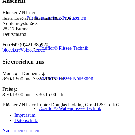
Anschrift
Blöcker ZNL der
Für Sonnenschutz-Produzenten
Hunter Douglas Holding GmbH & Co. KG
Norderneystraße 3
28217 Bremen
Deutschland
Fon +49 (0)421 386920
Cosiflor® Plissee Technik
bloecker@bloecker.de
Sie erreichen uns
Montag – Donnerstag:
Cosiflor® Plissee Kollektion
8:30-13:00 und 13:30-16:15 Uhr
Freitag:
8:30-13:00 und 13:30-15:00 Uhr
Blöcker ZNL der Hunter Douglas Holding GmbH & Co. KG
Cosiflor® Wabenplissee Technik
Impressum
Datenschutz
Nach oben scrollen