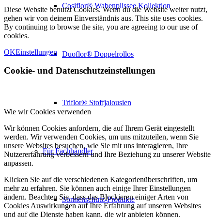
Cosiflor® Wabenplissee Kollektion
Diese Website benutzt Cookies. Wenn du die Website weiter nutzt,
gehen wir von deinem Einverständnis aus. This site uses cookies.
By continuing to browse the site, you are agreeing to our use of
cookies.
OK
Einstellungen
Duoflor® Doppelrollos
Cookie- und Datenschutzeinstellungen
Triflor® Stoffjalousien
Wie wir Cookies verwenden
Wir können Cookies anfordern, die auf Ihrem Gerät eingestellt
werden. Wir verwenden Cookies, um uns mitzuteilen, wenn Sie
unsere Websites besuchen, wie Sie mit uns interagieren, Ihre
Für Fachhändler
Nutzererfahrung verbessern und Ihre Beziehung zu unserer Website
anpassen.
Klicken Sie auf die verschiedenen Kategorienüberschriften, um
mehr zu erfahren. Sie können auch einige Ihrer Einstellungen
ändern. Beachten Sie, dass das Blockieren einiger Arten von
Sonnenschutz-Produkte
Cookies Auswirkungen auf Ihre Erfahrung auf unseren Websites
und auf die Dienste haben kann, die wir anbieten können.