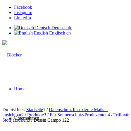
Facebook
Instagram
LinkedIn
Deutsch
Deutsch
de
English
Englisch
en
Home
Du bist hier:
Startseite
1
/
Datenschutz für externe Mails –
unsichtbar
2
/
Produkte
3
/
Für Sonnenschutz-Produzenten
4
/
Triflor®
Unternehmen
Stoffjalousien
5
/
Dessin Campo 122