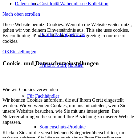
Datenschutz
Cosiflor® Wabenplissee Kollektion
Nach oben scrollen
Diese Website benutzt Cookies. Wenn du die Website weiter nutzt,
gehen wir von deinem Einverständnis aus. This site uses cookies.
Duoflor® Doppelrollos
By continuing to browse the site, you are agreeing to our use of
cookies.
OK
Einstellungen
Cookie- und Datenschutzeinstellungen
Triflor® Stoffjalousien
Wie wir Cookies verwenden
Für Fachhändler
Wir können Cookies anfordern, die auf Ihrem Gerät eingestellt
werden. Wir verwenden Cookies, um uns mitzuteilen, wenn Sie
unsere Websites besuchen, wie Sie mit uns interagieren, Ihre
Nutzererfahrung verbessern und Ihre Beziehung zu unserer Website
anpassen.
Sonnenschutz-Produkte
Klicken Sie auf die verschiedenen Kategorienüberschriften, um