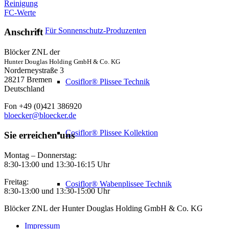
Reinigung
FC-Werte
Für Sonnenschutz-Produzenten
Anschrift
Blöcker ZNL der
Hunter Douglas Holding GmbH & Co. KG
Norderneystraße 3
28217 Bremen
Cosiflor® Plissee Technik
Deutschland
Fon +49 (0)421 386920
bloecker@bloecker.de
Cosiflor® Plissee Kollektion
Sie erreichen uns
Montag – Donnerstag:
8:30-13:00 und 13:30-16:15 Uhr
Freitag:
Cosiflor® Wabenplissee Technik
8:30-13:00 und 13:30-15:00 Uhr
Blöcker ZNL der Hunter Douglas Holding GmbH & Co. KG
Impressum