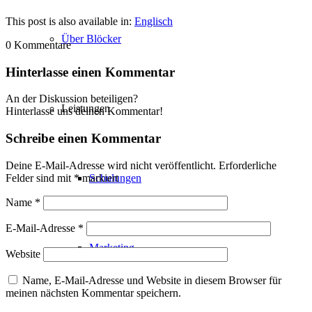
This post is also available in:
Englisch
Über Blöcker
0
Kommentare
Hinterlasse einen Kommentar
An der Diskussion beteiligen?
Leistungen
Hinterlasse uns deinen Kommentar!
Schreibe einen Kommentar
Deine E-Mail-Adresse wird nicht veröffentlicht.
Erforderliche
Felder sind mit
*
markiert
Schulungen
Name
*
E-Mail-Adresse
*
Marketing
Website
Name, E-Mail-Adresse und Website in diesem Browser für
meinen nächsten Kommentar speichern.