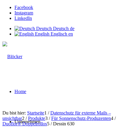
Facebook
Instagram
LinkedIn
Deutsch
Deutsch
de
English
Englisch
en
Home
Du bist hier:
Startseite
1
/
Datenschutz für externe Mails –
unsichtbar
2
/
Produkte
3
/
Für Sonnenschutz-Produzenten
4
/
Unternehmen
Duoflor® Doppelrollos
5
/
Dessin 630