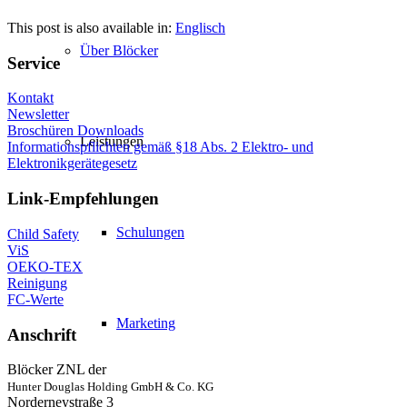
This post is also available in:
Englisch
Über Blöcker
Service
Kontakt
Newsletter
Broschüren Downloads
Leistungen
Informationspflichten gemäß §18 Abs. 2 Elektro- und
Elektronikgerätegesetz
Link-Empfehlungen
Schulungen
Child Safety
ViS
OEKO-TEX
Reinigung
FC-Werte
Marketing
Anschrift
Blöcker ZNL der
Hunter Douglas Holding GmbH & Co. KG
Norderneystraße 3