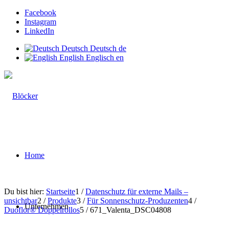
Facebook
Instagram
LinkedIn
Deutsch
Deutsch
de
English
Englisch
en
Home
Du bist hier:
Startseite
1
/
Datenschutz für externe Mails –
unsichtbar
2
/
Produkte
3
/
Für Sonnenschutz-Produzenten
4
/
Unternehmen
Duoflor® Doppelrollos
5
/
671_Valenta_DSC04808