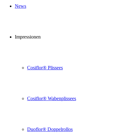
News
Impressionen
Cosiflor® Plissees
Cosiflor® Wabenplissees
Duoflor® Doppelrollos