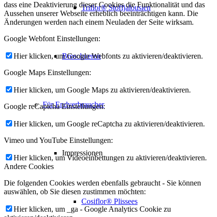
dass eine Deaktivierung dieser Cookies die Funktionalität und das
Triflor® Stoffjalousien
Aussehen unserer Webseite erheblich beeinträchtigen kann. Die
Änderungen werden nach einem Neuladen der Seite wirksam.
Google Webfont Einstellungen:
Broschueren
Hier klicken, um Google Webfonts zu aktivieren/deaktivieren.
Google Maps Einstellungen:
Hier klicken, um Google Maps zu aktivieren/deaktivieren.
Für Endverbraucher
Google reCaptcha Einstellungen:
Hier klicken, um Google reCaptcha zu aktivieren/deaktivieren.
Vimeo und YouTube Einstellungen:
Impressionen
Hier klicken, um Videoeinbettungen zu aktivieren/deaktivieren.
Andere Cookies
Die folgenden Cookies werden ebenfalls gebraucht - Sie können
auswählen, ob Sie diesen zustimmen möchten:
Cosiflor® Plissees
Hier klicken, um _ga - Google Analytics Cookie zu