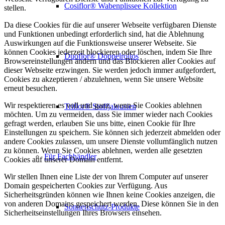
Cosiflor® Wabenplissee Kollektion
stellen.
Da diese Cookies für die auf unserer Webseite verfügbaren Dienste
und Funktionen unbedingt erforderlich sind, hat die Ablehnung
Auswirkungen auf die Funktionsweise unserer Webseite. Sie
können Cookies jederzeit blockieren oder löschen, indem Sie Ihre
Duoflor® Doppelrollos
Browsereinstellungen ändern und das Blockieren aller Cookies auf
dieser Webseite erzwingen. Sie werden jedoch immer aufgefordert,
Cookies zu akzeptieren / abzulehnen, wenn Sie unsere Website
erneut besuchen.
Wir respektieren es voll und ganz, wenn Sie Cookies ablehnen
Triflor® Stoffjalousien
möchten. Um zu vermeiden, dass Sie immer wieder nach Cookies
gefragt werden, erlauben Sie uns bitte, einen Cookie für Ihre
Einstellungen zu speichern. Sie können sich jederzeit abmelden oder
andere Cookies zulassen, um unsere Dienste vollumfänglich nutzen
zu können. Wenn Sie Cookies ablehnen, werden alle gesetzten
Für Fachhändler
Cookies auf unserer Domain entfernt.
Wir stellen Ihnen eine Liste der von Ihrem Computer auf unserer
Domain gespeicherten Cookies zur Verfügung. Aus
Sicherheitsgründen können wie Ihnen keine Cookies anzeigen, die
von anderen Domains gespeichert werden. Diese können Sie in den
Sonnenschutz-Produkte
Sicherheitseinstellungen Ihres Browsers einsehen.