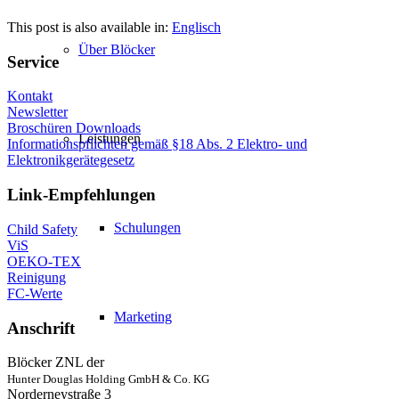
This post is also available in:
Englisch
Über Blöcker
Service
Kontakt
Newsletter
Broschüren Downloads
Leistungen
Informationspflichten gemäß §18 Abs. 2 Elektro- und
Elektronikgerätegesetz
Link-Empfehlungen
Schulungen
Child Safety
ViS
OEKO-TEX
Reinigung
FC-Werte
Marketing
Anschrift
Blöcker ZNL der
Hunter Douglas Holding GmbH & Co. KG
Norderneystraße 3