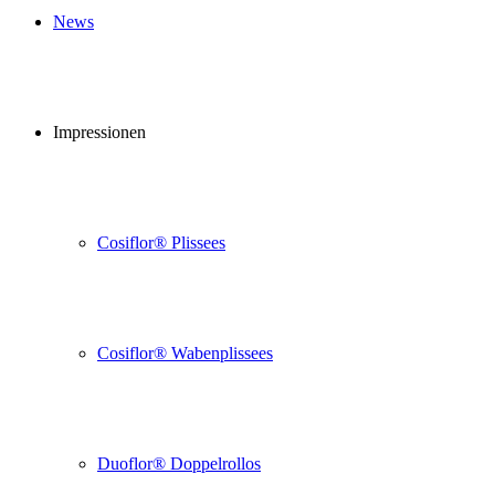
News
Impressionen
Cosiflor® Plissees
Cosiflor® Wabenplissees
Duoflor® Doppelrollos