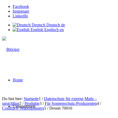
Facebook
Instagram
LinkedIn
Deutsch
Deutsch
de
English
Englisch
en
Home
Du bist hier:
Startseite
1
/
Datenschutz für externe Mails –
unsichtbar
2
/
Produkte
3
/
Für Sonnenschutz-Produzenten
4
/
Unternehmen
Cosiflor® Wabenplissees
5
/
Dessin 70010