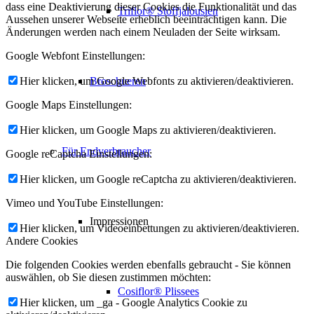
dass eine Deaktivierung dieser Cookies die Funktionalität und das
Triflor® Stoffjalousien
Aussehen unserer Webseite erheblich beeinträchtigen kann. Die
Änderungen werden nach einem Neuladen der Seite wirksam.
Google Webfont Einstellungen:
Broschueren
Hier klicken, um Google Webfonts zu aktivieren/deaktivieren.
Google Maps Einstellungen:
Hier klicken, um Google Maps zu aktivieren/deaktivieren.
Für Endverbraucher
Google reCaptcha Einstellungen:
Hier klicken, um Google reCaptcha zu aktivieren/deaktivieren.
Vimeo und YouTube Einstellungen:
Impressionen
Hier klicken, um Videoeinbettungen zu aktivieren/deaktivieren.
Andere Cookies
Die folgenden Cookies werden ebenfalls gebraucht - Sie können
auswählen, ob Sie diesen zustimmen möchten:
Cosiflor® Plissees
Hier klicken, um _ga - Google Analytics Cookie zu