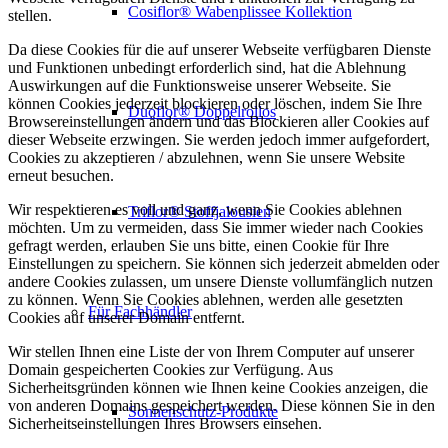
Cosiflor® Wabenplissee Kollektion
stellen.
Da diese Cookies für die auf unserer Webseite verfügbaren Dienste
und Funktionen unbedingt erforderlich sind, hat die Ablehnung
Auswirkungen auf die Funktionsweise unserer Webseite. Sie
können Cookies jederzeit blockieren oder löschen, indem Sie Ihre
Duoflor® Doppelrollos
Browsereinstellungen ändern und das Blockieren aller Cookies auf
dieser Webseite erzwingen. Sie werden jedoch immer aufgefordert,
Cookies zu akzeptieren / abzulehnen, wenn Sie unsere Website
erneut besuchen.
Wir respektieren es voll und ganz, wenn Sie Cookies ablehnen
Triflor® Stoffjalousien
möchten. Um zu vermeiden, dass Sie immer wieder nach Cookies
gefragt werden, erlauben Sie uns bitte, einen Cookie für Ihre
Einstellungen zu speichern. Sie können sich jederzeit abmelden oder
andere Cookies zulassen, um unsere Dienste vollumfänglich nutzen
zu können. Wenn Sie Cookies ablehnen, werden alle gesetzten
Für Fachhändler
Cookies auf unserer Domain entfernt.
Wir stellen Ihnen eine Liste der von Ihrem Computer auf unserer
Domain gespeicherten Cookies zur Verfügung. Aus
Sicherheitsgründen können wie Ihnen keine Cookies anzeigen, die
von anderen Domains gespeichert werden. Diese können Sie in den
Sonnenschutz-Produkte
Sicherheitseinstellungen Ihres Browsers einsehen.