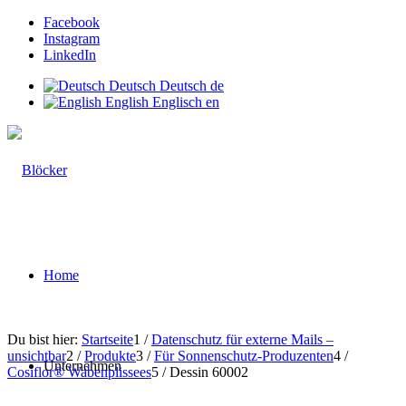
Facebook
Instagram
LinkedIn
Deutsch
Deutsch
de
English
Englisch
en
Home
Du bist hier:
Startseite
1
/
Datenschutz für externe Mails –
unsichtbar
2
/
Produkte
3
/
Für Sonnenschutz-Produzenten
4
/
Unternehmen
Cosiflor® Wabenplissees
5
/
Dessin 60002