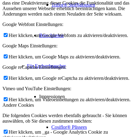
dass eine Deaktivierung dieser Cookies die Funktionalität und das
Triflor® Stoffjalousien
Aussehen unserer Webseite erheblich beeinträchtigen kann. Die
Änderungen werden nach einem Neuladen der Seite wirksam.
Google Webfont Einstellungen:
Broschueren
Hier klicken, um Google Webfonts zu aktivieren/deaktivieren.
Google Maps Einstellungen:
Hier klicken, um Google Maps zu aktivieren/deaktivieren.
Für Endverbraucher
Google reCaptcha Einstellungen:
Hier klicken, um Google reCaptcha zu aktivieren/deaktivieren.
Vimeo und YouTube Einstellungen:
Impressionen
Hier klicken, um Videoeinbettungen zu aktivieren/deaktivieren.
Andere Cookies
Die folgenden Cookies werden ebenfalls gebraucht - Sie können
auswählen, ob Sie diesen zustimmen möchten:
Cosiflor® Plissees
Hier klicken, um _ga - Google Analytics Cookie zu