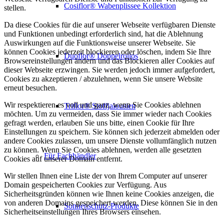
Cosiflor® Wabenplissee Kollektion
stellen.
Da diese Cookies für die auf unserer Webseite verfügbaren Dienste
und Funktionen unbedingt erforderlich sind, hat die Ablehnung
Auswirkungen auf die Funktionsweise unserer Webseite. Sie
können Cookies jederzeit blockieren oder löschen, indem Sie Ihre
Duoflor® Doppelrollos
Browsereinstellungen ändern und das Blockieren aller Cookies auf
dieser Webseite erzwingen. Sie werden jedoch immer aufgefordert,
Cookies zu akzeptieren / abzulehnen, wenn Sie unsere Website
erneut besuchen.
Wir respektieren es voll und ganz, wenn Sie Cookies ablehnen
Triflor® Stoffjalousien
möchten. Um zu vermeiden, dass Sie immer wieder nach Cookies
gefragt werden, erlauben Sie uns bitte, einen Cookie für Ihre
Einstellungen zu speichern. Sie können sich jederzeit abmelden oder
andere Cookies zulassen, um unsere Dienste vollumfänglich nutzen
zu können. Wenn Sie Cookies ablehnen, werden alle gesetzten
Für Fachhändler
Cookies auf unserer Domain entfernt.
Wir stellen Ihnen eine Liste der von Ihrem Computer auf unserer
Domain gespeicherten Cookies zur Verfügung. Aus
Sicherheitsgründen können wie Ihnen keine Cookies anzeigen, die
von anderen Domains gespeichert werden. Diese können Sie in den
Sonnenschutz-Produkte
Sicherheitseinstellungen Ihres Browsers einsehen.