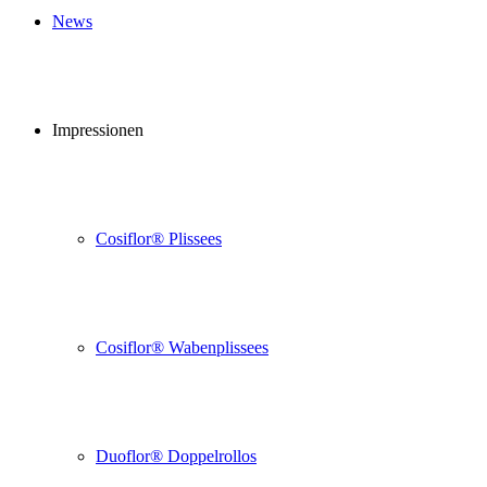
News
Impressionen
Cosiflor® Plissees
Cosiflor® Wabenplissees
Duoflor® Doppelrollos