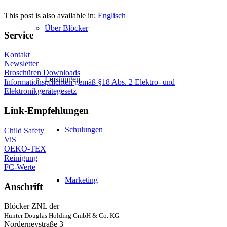
This post is also available in:
Englisch
Über Blöcker
Service
Kontakt
Newsletter
Broschüren Downloads
Leistungen
Informationspflichten gemäß §18 Abs. 2 Elektro- und
Elektronikgerätegesetz
Link-Empfehlungen
Schulungen
Child Safety
ViS
OEKO-TEX
Reinigung
FC-Werte
Marketing
Anschrift
Blöcker ZNL der
Hunter Douglas Holding GmbH & Co. KG
Norderneystraße 3