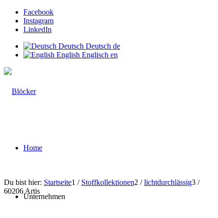
Facebook
Instagram
LinkedIn
Deutsch
Deutsch
de
English
Englisch
en
Home
Du bist hier:
Startseite
1
/
Stoffkollektionen
2
/
lichtdurchlässig
3
/
60206 Artis
Unternehmen