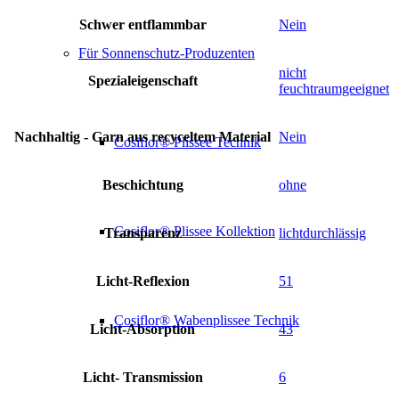
Schwer entflammbar
Nein
Für Sonnenschutz-Produzenten
nicht
Spezialeigenschaft
feuchtraumgeeignet
Nachhaltig - Garn aus recyceltem Material
Nein
Cosiflor® Plissee Technik
Beschichtung
ohne
Cosiflor® Plissee Kollektion
Transparenz
lichtdurchlässig
Licht-Reflexion
51
Cosiflor® Wabenplissee Technik
Licht-Absorption
43
Licht- Transmission
6