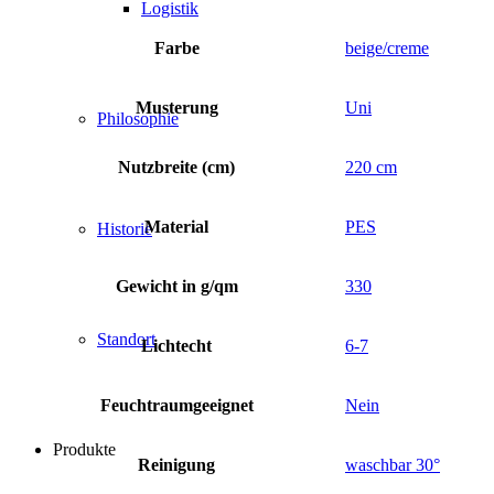
Logistik
Farbe
beige/creme
Musterung
Uni
Philosophie
Nutzbreite (cm)
220 cm
Material
PES
Historie
Gewicht in g/qm
330
Standort
Lichtecht
6-7
Feuchtraumgeeignet
Nein
Produkte
Reinigung
waschbar 30°