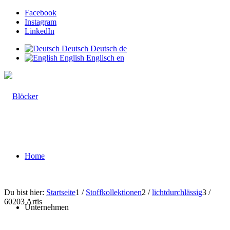
Facebook
Instagram
LinkedIn
Deutsch
Deutsch
de
English
Englisch
en
Home
Du bist hier:
Startseite
1
/
Stoffkollektionen
2
/
lichtdurchlässig
3
/
60203 Artis
Unternehmen