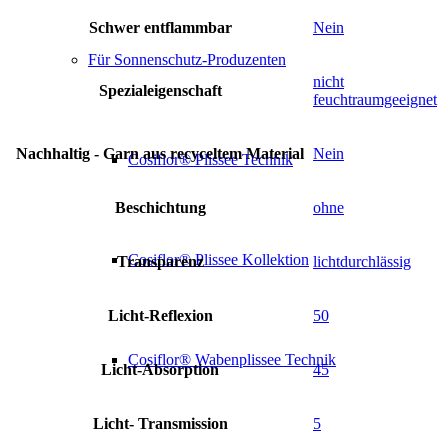
Schwer entflammbar
Nein
Für Sonnenschutz-Produzenten
nicht
Spezialeigenschaft
feuchtraumgeeignet
Nachhaltig - Garn aus recyceltem Material
Nein
Cosiflor® Plissee Technik
Beschichtung
ohne
Cosiflor® Plissee Kollektion
Transparenz
lichtdurchlässig
Licht-Reflexion
50
Cosiflor® Wabenplissee Technik
Licht-Absorption
45
Licht- Transmission
5