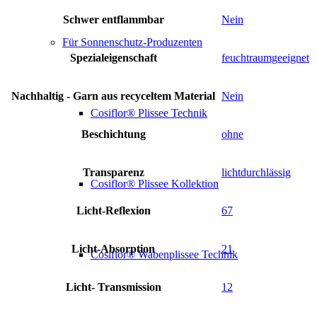
Schwer entflammbar
Nein
Für Sonnenschutz-Produzenten
Spezialeigenschaft
feuchtraumgeeignet
Nachhaltig - Garn aus recyceltem Material
Nein
Cosiflor® Plissee Technik
Beschichtung
ohne
Transparenz
lichtdurchlässig
Cosiflor® Plissee Kollektion
Licht-Reflexion
67
Licht-Absorption
21
Cosiflor® Wabenplissee Technik
Licht- Transmission
12