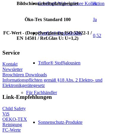
Bildschirmarbeitsplatzgeeignet
Ja
Cosiflor® Wabenplissee Kollektion
Öko-Tex Standard 100
Ja
FC-Wert - (Doppelverglasung ISO 52022-1 /
Duoflor® Doppelrollos
0,52
EN 14501 / Ref.Glas U: U=1,2)
Service
Triflor® Stoffjalousien
Kontakt
Newsletter
Broschüren Downloads
Informationspflichten gemäß §18 Abs. 2 Elektro- und
Elektronikgerätegesetz
Für Fachhändler
Link-Empfehlungen
Child Safety
ViS
OEKO-TEX
Sonnenschutz-Produkte
Reinigung
FC-Werte