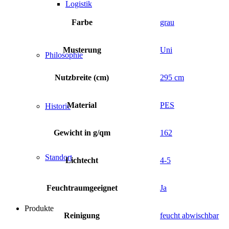
Logistik
Farbe
grau
Musterung
Uni
Philosophie
Nutzbreite (cm)
295 cm
Material
PES
Historie
Gewicht in g/qm
162
Standort
Lichtecht
4-5
Feuchtraumgeeignet
Ja
Produkte
Reinigung
feucht abwischbar