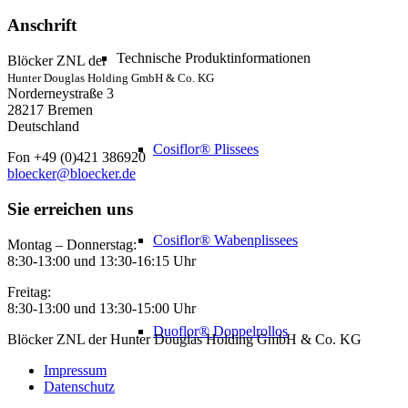
Anschrift
Technische Produktinformationen
Blöcker ZNL der
Hunter Douglas Holding GmbH & Co. KG
Norderneystraße 3
28217 Bremen
Deutschland
Cosiflor® Plissees
Fon +49 (0)421 386920
bloecker@bloecker.de
Sie erreichen uns
Cosiflor® Wabenplissees
Montag – Donnerstag:
8:30-13:00 und 13:30-16:15 Uhr
Freitag:
8:30-13:00 und 13:30-15:00 Uhr
Duoflor® Doppelrollos
Blöcker ZNL der Hunter Douglas Holding GmbH & Co. KG
Impressum
Datenschutz