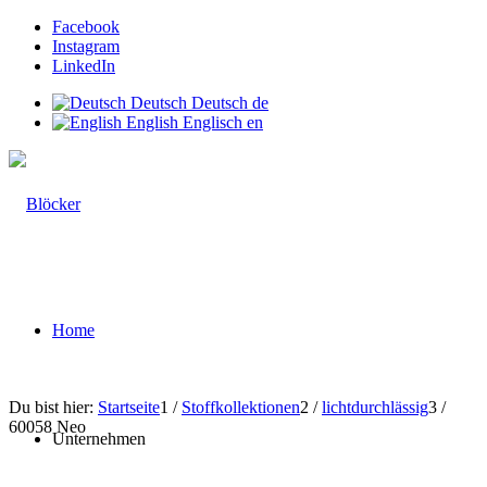
Facebook
Instagram
LinkedIn
Deutsch
Deutsch
de
English
Englisch
en
Home
Du bist hier:
Startseite
1
/
Stoffkollektionen
2
/
lichtdurchlässig
3
/
60058 Neo
Unternehmen