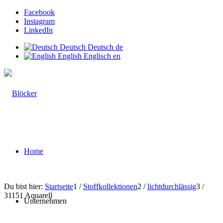
Facebook
Instagram
LinkedIn
Deutsch
Deutsch
de
English
Englisch
en
Home
Du bist hier:
Startseite
1
/
Stoffkollektionen
2
/
lichtdurchlässig
3
/
31151 Aquarell
Unternehmen