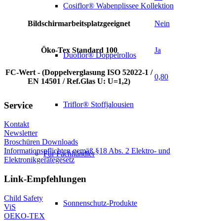
Cosiflor® Wabenplissee Kollektion
Bildschirmarbeitsplatzgeeignet
Nein
Öko-Tex Standard 100
Ja
Duoflor® Doppelrollos
FC-Wert - (Doppelverglasung ISO 52022-1 /
0,80
EN 14501 / Ref.Glas U: U=1,2)
Service
Triflor® Stoffjalousien
Kontakt
Newsletter
Broschüren Downloads
Informationspflichten gemäß §18 Abs. 2 Elektro- und
Für Fachhändler
Elektronikgerätegesetz
Link-Empfehlungen
Child Safety
Sonnenschutz-Produkte
ViS
OEKO-TEX