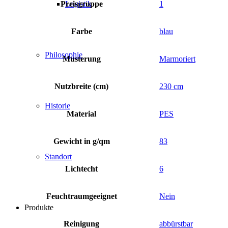
Preisgruppe
1
Logistik
Farbe
blau
Philosophie
Musterung
Marmoriert
Nutzbreite (cm)
230 cm
Historie
Material
PES
Gewicht in g/qm
83
Standort
Lichtecht
6
Feuchtraumgeeignet
Nein
Produkte
Reinigung
abbürstbar