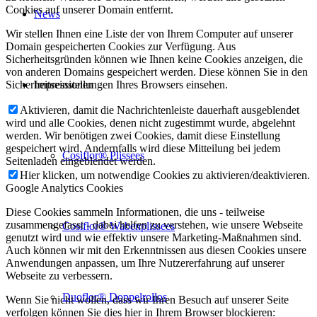
Cookies auf unserer Domain entfernt.
News
Wir stellen Ihnen eine Liste der von Ihrem Computer auf unserer
Domain gespeicherten Cookies zur Verfügung. Aus
Sicherheitsgründen können wie Ihnen keine Cookies anzeigen, die
von anderen Domains gespeichert werden. Diese können Sie in den
Impressionen
Sicherheitseinstellungen Ihres Browsers einsehen.
Aktivieren, damit die Nachrichtenleiste dauerhaft ausgeblendet
wird und alle Cookies, denen nicht zugestimmt wurde, abgelehnt
werden. Wir benötigen zwei Cookies, damit diese Einstellung
gespeichert wird. Andernfalls wird diese Mitteilung bei jedem
Cosiflor® Plissees
Seitenladen eingeblendet werden.
Hier klicken, um notwendige Cookies zu aktivieren/deaktivieren.
Google Analytics Cookies
Diese Cookies sammeln Informationen, die uns - teilweise
zusammengefasst - dabei helfen zu verstehen, wie unsere Webseite
Cosiflor® Wabenplissees
genutzt wird und wie effektiv unsere Marketing-Maßnahmen sind.
Auch können wir mit den Erkenntnissen aus diesen Cookies unsere
Anwendungen anpassen, um Ihre Nutzererfahrung auf unserer
Webseite zu verbessern.
Duoflor® Doppelrollos
Wenn Sie nicht wollen, dass wir Ihren Besuch auf unserer Seite
verfolgen können Sie dies hier in Ihrem Browser blockieren: