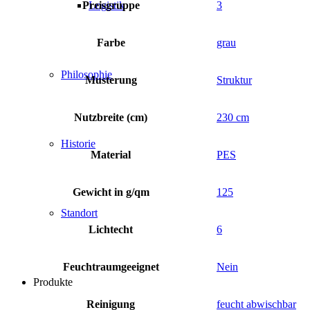
Preisgruppe
3
Logistik
Farbe
grau
Philosophie
Musterung
Struktur
Nutzbreite (cm)
230 cm
Historie
Material
PES
Gewicht in g/qm
125
Standort
Lichtecht
6
Feuchtraumgeeignet
Nein
Produkte
Reinigung
feucht abwischbar