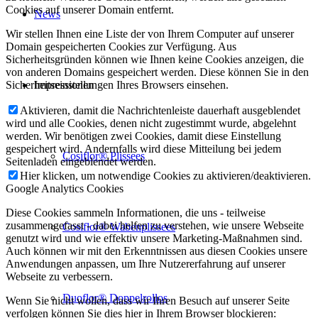
Cookies auf unserer Domain entfernt.
News
Wir stellen Ihnen eine Liste der von Ihrem Computer auf unserer
Domain gespeicherten Cookies zur Verfügung. Aus
Sicherheitsgründen können wie Ihnen keine Cookies anzeigen, die
von anderen Domains gespeichert werden. Diese können Sie in den
Impressionen
Sicherheitseinstellungen Ihres Browsers einsehen.
Aktivieren, damit die Nachrichtenleiste dauerhaft ausgeblendet
wird und alle Cookies, denen nicht zugestimmt wurde, abgelehnt
werden. Wir benötigen zwei Cookies, damit diese Einstellung
gespeichert wird. Andernfalls wird diese Mitteilung bei jedem
Cosiflor® Plissees
Seitenladen eingeblendet werden.
Hier klicken, um notwendige Cookies zu aktivieren/deaktivieren.
Google Analytics Cookies
Diese Cookies sammeln Informationen, die uns - teilweise
zusammengefasst - dabei helfen zu verstehen, wie unsere Webseite
Cosiflor® Wabenplissees
genutzt wird und wie effektiv unsere Marketing-Maßnahmen sind.
Auch können wir mit den Erkenntnissen aus diesen Cookies unsere
Anwendungen anpassen, um Ihre Nutzererfahrung auf unserer
Webseite zu verbessern.
Duoflor® Doppelrollos
Wenn Sie nicht wollen, dass wir Ihren Besuch auf unserer Seite
verfolgen können Sie dies hier in Ihrem Browser blockieren: