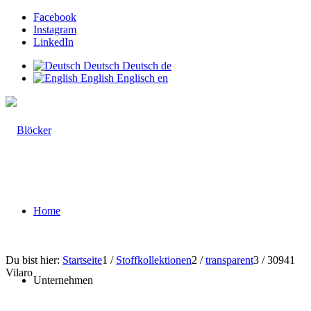
Facebook
Instagram
LinkedIn
Deutsch
Deutsch
de
English
Englisch
en
Home
Du bist hier:
Startseite
1
/
Stoffkollektionen
2
/
transparent
3
/
30941
Vilaro
Unternehmen