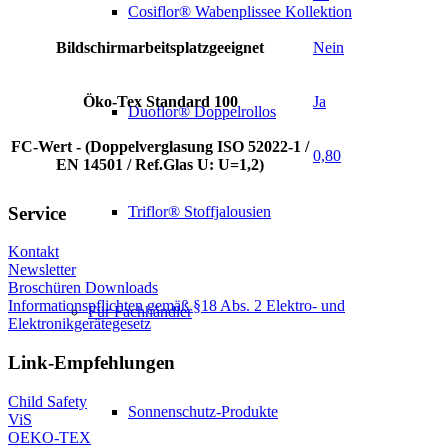
Cosiflor® Wabenplissee Kollektion
Bildschirmarbeitsplatzgeeignet
Nein
Öko-Tex Standard 100
Ja
Duoflor® Doppelrollos
FC-Wert - (Doppelverglasung ISO 52022-1 /
0,80
EN 14501 / Ref.Glas U: U=1,2)
Service
Triflor® Stoffjalousien
Kontakt
Newsletter
Broschüren Downloads
Informationspflichten gemäß §18 Abs. 2 Elektro- und
Für Fachhändler
Elektronikgerätegesetz
Link-Empfehlungen
Child Safety
Sonnenschutz-Produkte
ViS
OEKO-TEX