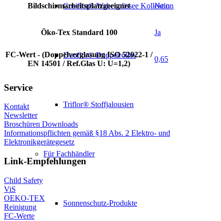
Bildschirmarbeitsplatzgeeignet
Nein
Cosiflor® Wabenplissee Kollektion
Öko-Tex Standard 100
Ja
FC-Wert - (Doppelverglasung ISO 52022-1 /
Duoflor® Doppelrollos
0,65
EN 14501 / Ref.Glas U: U=1,2)
Service
Triflor® Stoffjalousien
Kontakt
Newsletter
Broschüren Downloads
Informationspflichten gemäß §18 Abs. 2 Elektro- und
Elektronikgerätegesetz
Für Fachhändler
Link-Empfehlungen
Child Safety
ViS
OEKO-TEX
Sonnenschutz-Produkte
Reinigung
FC-Werte