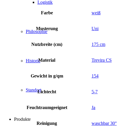
Logistik
Farbe
weiß
Musterung
Uni
Philosophie
Nutzbreite (cm)
175 cm
Material
Trevira CS
Historie
Gewicht in g/qm
154
Standort
Lichtecht
5-7
Feuchtraumgeeignet
Ja
Produkte
Reinigung
waschbar 30°