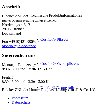
Anschrift
Technische Produktinformationen
Blöcker ZNL der
Hunter Douglas Holding GmbH & Co. KG
Norderneystraße 3
28217 Bremen
Deutschland
Cosiflor® Plissees
Fon +49 (0)421 386920
bloecker@bloecker.de
Sie erreichen uns
Cosiflor® Wabenplissees
Montag – Donnerstag:
8:30-13:00 und 13:30-16:15 Uhr
Freitag:
8:30-13:00 und 13:30-15:00 Uhr
Duoflor® Doppelrollos
Blöcker ZNL der Hunter Douglas Holding GmbH & Co. KG
Impressum
Datenschutz