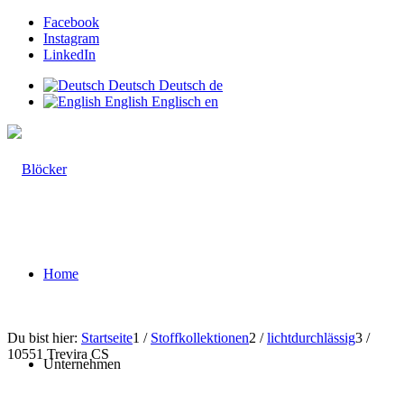
Facebook
Instagram
LinkedIn
Deutsch
Deutsch
de
English
Englisch
en
Home
Du bist hier:
Startseite
1
/
Stoffkollektionen
2
/
lichtdurchlässig
3
/
10551 Trevira CS
Unternehmen