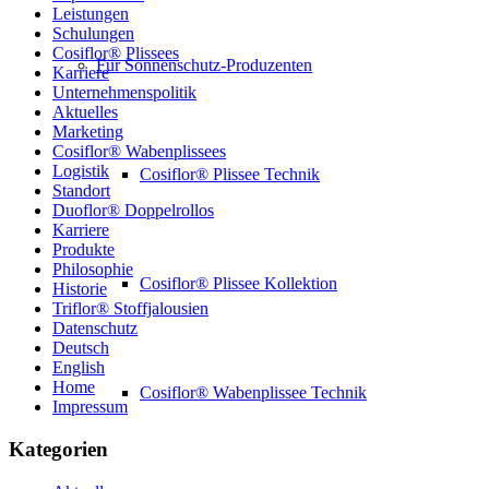
Leistungen
Schulungen
Cosiflor® Plissees
Für Sonnenschutz-Produzenten
Karriere
Unternehmenspolitik
Aktuelles
Marketing
Cosiflor® Wabenplissees
Logistik
Cosiflor® Plissee Technik
Standort
Duoflor® Doppelrollos
Karriere
Produkte
Philosophie
Cosiflor® Plissee Kollektion
Historie
Triflor® Stoffjalousien
Datenschutz
Deutsch
English
Home
Cosiflor® Wabenplissee Technik
Impressum
Kategorien