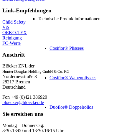
Link-Empfehlungen
Technische Produktinformationen
Child Safety
ViS
OEKO-TEX
Reinigung
FC-Werte
Cosiflor® Plissees
Anschrift
Blöcker ZNL der
Hunter Douglas Holding GmbH & Co. KG
Norderneystraße 3
Cosiflor® Wabenplissees
28217 Bremen
Deutschland
Fon +49 (0)421 386920
bloecker@bloecker.de
Duoflor® Doppelrollos
Sie erreichen uns
Montag – Donnerstag:
8:30-13:00 und 13:30-16:15 Uhr