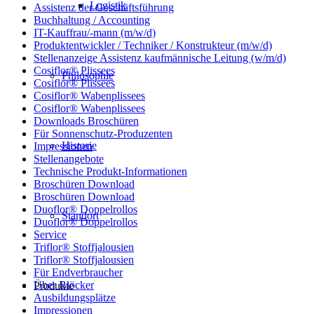
Logistik
Assistenz der Geschäftsführung
Buchhaltung / Accounting
IT-Kauffrau/-mann (m/w/d)
Produktentwickler / Techniker / Konstrukteur (m/w/d)
Stellenanzeige Assistenz kaufmännische Leitung (w/m/d)
Cosiflor® Plissees
Philosophie
Cosiflor® Plissees
Cosiflor® Wabenplissees
Cosiflor® Wabenplissees
Downloads Broschüren
Für Sonnenschutz-Produzenten
Historie
Impressionen
Stellenangebote
Technische Produkt-Informationen
Broschüren Download
Broschüren Download
Duoflor® Doppelrollos
Standort
Duoflor® Doppelrollos
Service
Triflor® Stoffjalousien
Triflor® Stoffjalousien
Für Endverbraucher
Über Blöcker
Produkte
Ausbildungsplätze
Impressionen