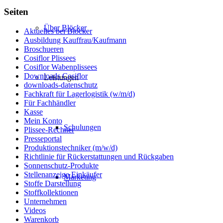
Seiten
Über Blöcker
Aktuelles bei Blöcker
Ausbildung Kauffrau/Kaufmann
Broschueren
Cosiflor Plissees
Cosiflor Wabenplissees
Downloads Cosiflor
Leistungen
downloads-datenschutz
Fachkraft für Lagerlogistik (w/m/d)
Für Fachhändler
Kasse
Mein Konto
Schulungen
Plissee-Rechner
Presseportal
Produktionstechniker (m/w/d)
Richtlinie für Rückerstattungen und Rückgaben
Sonnenschutz-Produkte
Stellenanzeige Einkäufer
Marketing
Stoffe Darstellung
Stoffkollektionen
Unternehmen
Videos
Warenkorb