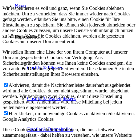
News
Wir respektieren es voll und ganz, wenn Sie Cookies ablehnen
möchten. Um zu vermeiden, dass Sie immer wieder nach Cookies
gefragt werden, erlauben Sie uns bitte, einen Cookie für Ihre
Einstellungen zu speichern. Sie können sich jederzeit abmelden oder
andere Cookies zulassen, um unsere Dienste vollumfänglich nutzen
zu können. Wenn Sie Cookies ablehnen, werden alle gesetzten
Impressionen
Cookies auf unserer Domain entfernt.
Wir stellen Ihnen eine Liste der von Ihrem Computer auf unserer
Domain gespeicherten Cookies zur Verfügung. Aus
Sicherheitsgründen können wie Ihnen keine Cookies anzeigen, die
Cosiflor® Plissees
von anderen Domains gespeichert werden. Diese können Sie in den
Sicherheitseinstellungen Ihres Browsers einsehen.
Aktivieren, damit die Nachrichtenleiste dauerhaft ausgeblendet
wird und alle Cookies, denen nicht zugestimmt wurde, abgelehnt
werden. Wir benötigen zwei Cookies, damit diese Einstellung
Cosiflor® Wabenplissees
gespeichert wird. Andernfalls wird diese Mitteilung bei jedem
Seitenladen eingeblendet werden.
Hier klicken, um notwendige Cookies zu aktivieren/deaktivieren.
Google Analytics Cookies
Duoflor® Doppelrollos
Diese Cookies sammeln Informationen, die uns - teilweise
zusammengefasst - dabei helfen zu verstehen, wie unsere Webseite