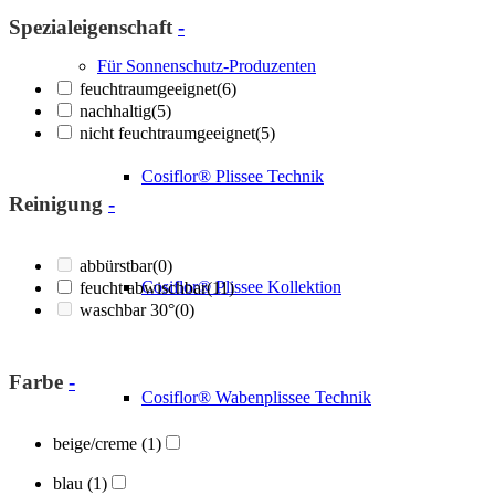
Spezialeigenschaft
-
Für Sonnenschutz-Produzenten
feuchtraumgeeignet
(6)
nachhaltig
(5)
nicht feuchtraumgeeignet
(5)
Cosiflor® Plissee Technik
Reinigung
-
abbürstbar
(0)
Cosiflor® Plissee Kollektion
feucht abwischbar
(11)
waschbar 30°
(0)
Farbe
-
Cosiflor® Wabenplissee Technik
beige/creme
(1)
blau
(1)