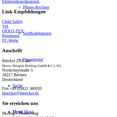
Elektronikgerätegesetz
Plissee-Rechner
Link-Empfehlungen
Child Safety
ViS
OEKO-TEX
Stoffkollektionen
Reinigung
FC-Werte
Anschrift
Presseportal
Blöcker ZNL der
Hunter Douglas Holding GmbH & Co. KG
Norderneystraße 3
28217 Bremen
Deutschland
Suche
Fon +49 (0)421 386920
bloecker@bloecker.de
Sie erreichen uns
Menü
Menü
Montag – Donnerstag: