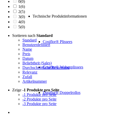
0
(0)
1
(6)
2
(5)
Technische Produktinformationen
3
(0)
4
(0)
5
(0)
Sortieren nach
Standard
Standard
Cosiflor® Plissees
Benutzerdefiniert
Name
Preis
Datum
Beliebtheit (Sales)
Cosiflor® Wabenplissees
Durchschnittliche Bewertung
Relevanz
Zufall
Artikelnummer
Zeige
-1 Produkte pro Seite
Duoflor® Doppelrollos
-1 Produkte pro Seite
-2 Produkte pro Seite
-3 Produkte pro Seite