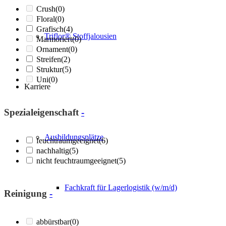
Crush
(0)
Floral
(0)
Grafisch
(4)
Triflor® Stoffjalousien
Marmoriert
(0)
Ornament
(0)
Streifen
(2)
Struktur
(5)
Uni
(0)
Karriere
Spezialeigenschaft
-
Ausbildungsplätze
feuchtraumgeeignet
(6)
nachhaltig
(5)
nicht feuchtraumgeeignet
(5)
Fachkraft für Lagerlogistik (w/m/d)
Reinigung
-
abbürstbar
(0)