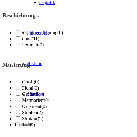
Logistik
Beschichtung
-
Folienkaschierung
(0)
Philosophie
ohne
(11)
Perlmutt
(0)
Historie
Musterung
-
Crush
(0)
Floral
(0)
Grafisch
Standort
(4)
Marmoriert
(0)
Ornament
(0)
Streifen
(2)
Struktur
(5)
Produkte
Uni
(0)