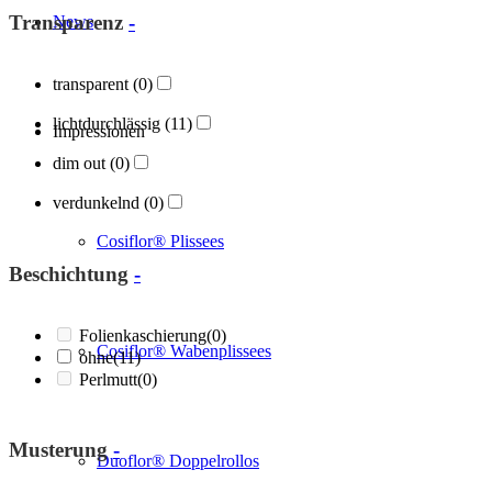
Transparenz
-
News
transparent
(0)
lichtdurchlässig
(11)
Impressionen
dim out
(0)
verdunkelnd
(0)
Cosiflor® Plissees
Beschichtung
-
Folienkaschierung
(0)
Cosiflor® Wabenplissees
ohne
(11)
Perlmutt
(0)
Musterung
-
Duoflor® Doppelrollos