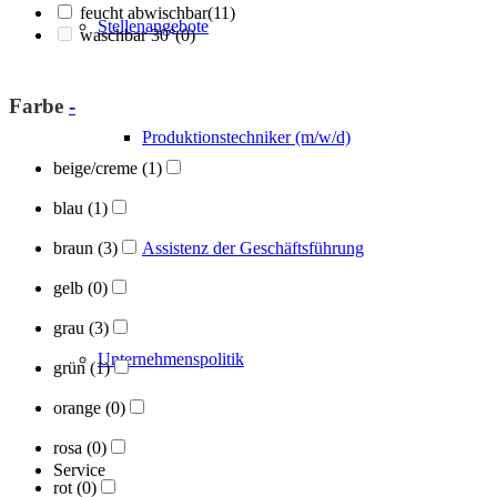
feucht abwischbar
(11)
Stellenangebote
waschbar 30°
(0)
Farbe
-
Produktionstechniker (m/w/d)
beige/creme
(1)
blau
(1)
Assistenz der Geschäftsführung
braun
(3)
gelb
(0)
grau
(3)
Unternehmenspolitik
grün
(1)
orange
(0)
rosa
(0)
Service
rot
(0)