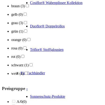
Cosiflor® Wabenplissee Kollektion
braun
(3)
gelb
(0)
grau
(3)
Duoflor® Doppelrollos
grün
(1)
orange
(0)
rosa
(0)
Triflor® Stoffjalousien
rot
(0)
schwarz
(1)
Für Fachhändler
weiß
(4)
Preisgruppe
-
Sonnenschutz-Produkte
A/0
(0)