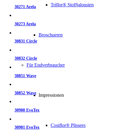
Triflor® Stoffjalousien
30271 Arela
30273 Arela
Broschueren
30831 Circle
30832 Circle
Für Endverbraucher
30851 Wave
30852 Wave
Impressionen
30980 EvoTex
Cosiflor® Plissees
30981 EvoTex