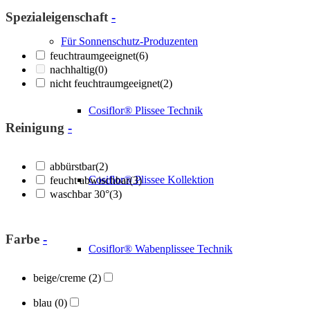
Spezialeigenschaft
-
Für Sonnenschutz-Produzenten
feuchtraumgeeignet
(6)
nachhaltig
(0)
nicht feuchtraumgeeignet
(2)
Cosiflor® Plissee Technik
Reinigung
-
abbürstbar
(2)
Cosiflor® Plissee Kollektion
feucht abwischbar
(3)
waschbar 30°
(3)
Farbe
-
Cosiflor® Wabenplissee Technik
beige/creme
(2)
blau
(0)