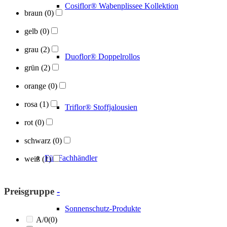
Cosiflor® Wabenplissee Kollektion
braun
(0)
gelb
(0)
grau
(2)
Duoflor® Doppelrollos
grün
(2)
orange
(0)
rosa
(1)
Triflor® Stoffjalousien
rot
(0)
schwarz
(0)
Für Fachhändler
weiß
(1)
Preisgruppe
-
Sonnenschutz-Produkte
A/0
(0)