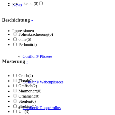
verdunkelnd
(0)
News
Beschichtung
-
Impressionen
Folienkaschierung
(0)
ohne
(6)
Perlmutt
(2)
Cosiflor® Plissees
Musterung
-
Crush
(2)
Floral
(0)
Cosiflor® Wabenplissees
Grafisch
(2)
Marmoriert
(0)
Ornament
(0)
Streifen
(0)
Struktur
(1)
Duoflor® Doppelrollos
Uni
(3)