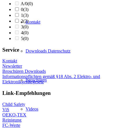
A/0
(0)
0
(3)
1
(3)
2
(2)
Kontakt
3
(0)
4
(0)
5
(0)
Service
Downloads Datenschutz
Kontakt
Newsletter
Broschüren Downloads
Informationspflichten gemäß §18 Abs. 2 Elektro- und
Broschüren
Elektronikgerätegesetz
Link-Empfehlungen
Child Safety
Videos
ViS
OEKO-TEX
Reinigung
FC-Werte