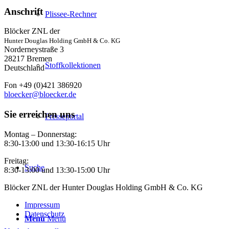
Anschrift
Plissee-Rechner
Blöcker ZNL der
Hunter Douglas Holding GmbH & Co. KG
Norderneystraße 3
28217 Bremen
Stoffkollektionen
Deutschland
Fon +49 (0)421 386920
bloecker@bloecker.de
Sie erreichen uns
Presseportal
Montag – Donnerstag:
8:30-13:00 und 13:30-16:15 Uhr
Freitag:
Suche
8:30-13:00 und 13:30-15:00 Uhr
Blöcker ZNL der Hunter Douglas Holding GmbH & Co. KG
Impressum
Datenschutz
Menü
Menü