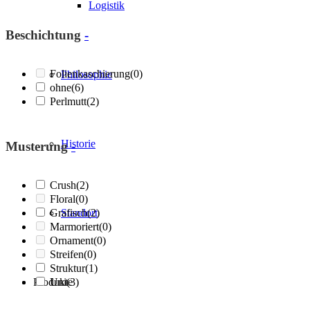
Logistik
Beschichtung
-
Folienkaschierung
(0)
Philosophie
ohne
(6)
Perlmutt
(2)
Historie
Musterung
-
Crush
(2)
Floral
(0)
Grafisch
Standort
(2)
Marmoriert
(0)
Ornament
(0)
Streifen
(0)
Struktur
(1)
Produkte
Uni
(3)