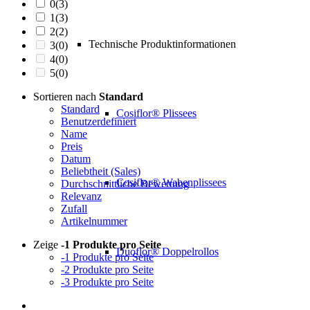
0
(3)
1
(3)
2
(2)
Technische Produktinformationen
3
(0)
4
(0)
5
(0)
Sortieren nach
Standard
Standard
Cosiflor® Plissees
Benutzerdefiniert
Name
Preis
Datum
Beliebtheit (Sales)
Cosiflor® Wabenplissees
Durchschnittliche Bewertung
Relevanz
Zufall
Artikelnummer
Zeige
-1 Produkte pro Seite
Duoflor® Doppelrollos
-1 Produkte pro Seite
-2 Produkte pro Seite
-3 Produkte pro Seite