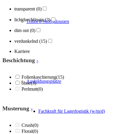
transparent
(0)
lichtdurchlässig
(3)
Triflor® Stoffjalousien
dim out
(0)
verdunkelnd
(15)
Karriere
Beschichtung
-
Folienkaschierung
(15)
Ausbildungsplätze
ohne
(3)
Perlmutt
(0)
Musterung
-
Fachkraft für Lagerlogistik (w/m/d)
Crush
(0)
Floral
(0)