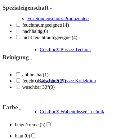
Spezialeigenschaft
-
Für Sonnenschutz-Produzenten
feuchtraumgeeignet
(14)
nachhaltig
(0)
nicht feuchtraumgeeignet
(4)
Cosiflor® Plissee Technik
Reinigung
-
abbürstbar
(1)
Cosiflor® Plissee Kollektion
feucht abwischbar
(17)
waschbar 30°
(0)
Farbe
-
Cosiflor® Wabenplissee Technik
beige/creme
(5)
blau
(0)