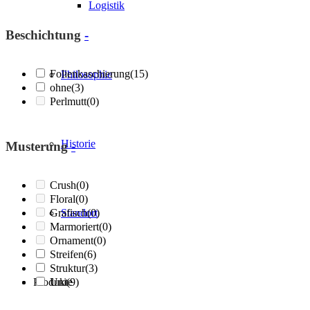
Logistik
Beschichtung
-
Folienkaschierung
(15)
Philosophie
ohne
(3)
Perlmutt
(0)
Historie
Musterung
-
Crush
(0)
Floral
(0)
Grafisch
Standort
(0)
Marmoriert
(0)
Ornament
(0)
Streifen
(6)
Struktur
(3)
Produkte
Uni
(9)