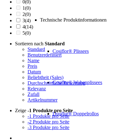
0
(0)
1
(0)
2
(0)
Technische Produktinformationen
3
(4)
4
(14)
5
(0)
Sortieren nach
Standard
Standard
Cosiflor® Plissees
Benutzerdefiniert
Name
Preis
Datum
Beliebtheit (Sales)
Cosiflor® Wabenplissees
Durchschnittliche Bewertung
Relevanz
Zufall
Artikelnummer
Zeige
-1 Produkte pro Seite
Duoflor® Doppelrollos
-1 Produkte pro Seite
-2 Produkte pro Seite
-3 Produkte pro Seite