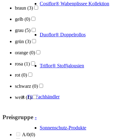
Cosiflor® Wabenplissee Kollektion
braun
(3)
gelb
(0)
grau
(5)
Duoflor® Doppelrollos
grün
(3)
orange
(0)
rosa
(1)
Triflor® Stoffjalousien
rot
(0)
schwarz
(0)
Für Fachhändler
weiß
(1)
Preisgruppe
-
Sonnenschutz-Produkte
A/0
(0)