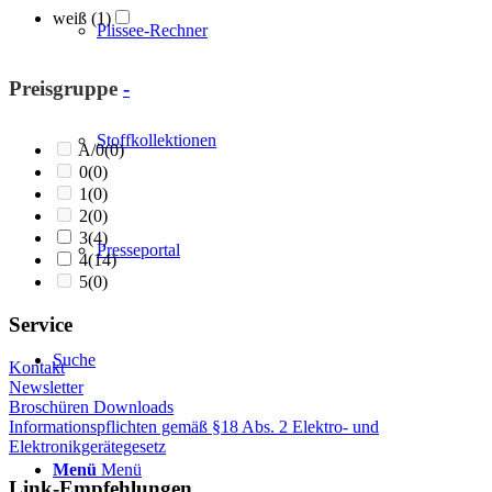
weiß
(1)
Plissee-Rechner
Preisgruppe
-
Stoffkollektionen
A/0
(0)
0
(0)
1
(0)
2
(0)
3
(4)
Presseportal
4
(14)
5
(0)
Service
Suche
Kontakt
Newsletter
Broschüren Downloads
Informationspflichten gemäß §18 Abs. 2 Elektro- und
Elektronikgerätegesetz
Menü
Menü
Link-Empfehlungen