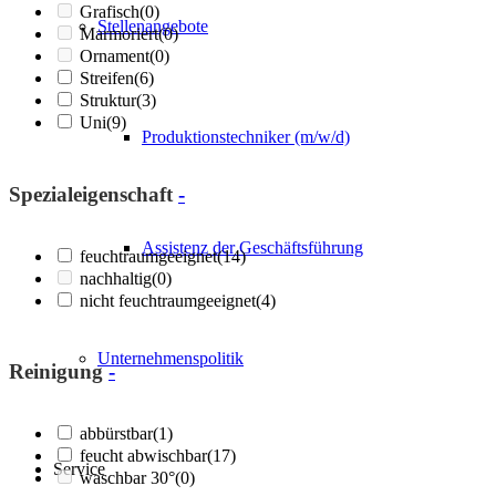
Grafisch
(0)
Stellenangebote
Marmoriert
(0)
Ornament
(0)
Streifen
(6)
Struktur
(3)
Uni
(9)
Produktionstechniker (m/w/d)
Spezialeigenschaft
-
Assistenz der Geschäftsführung
feuchtraumgeeignet
(14)
nachhaltig
(0)
nicht feuchtraumgeeignet
(4)
Unternehmenspolitik
Reinigung
-
abbürstbar
(1)
feucht abwischbar
(17)
Service
waschbar 30°
(0)