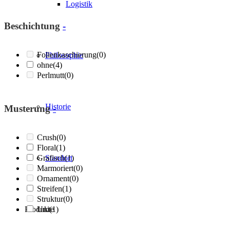
Logistik
Beschichtung
-
Folienkaschierung
(0)
Philosophie
ohne
(4)
Perlmutt
(0)
Historie
Musterung
-
Crush
(0)
Floral
(1)
Grafisch
Standort
(1)
Marmoriert
(0)
Ornament
(0)
Streifen
(1)
Struktur
(0)
Produkte
Uni
(1)