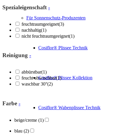
Spezialeigenschaft
-
Für Sonnenschutz-Produzenten
feuchtraumgeeignet
(3)
nachhaltig
(1)
nicht feuchtraumgeeignet
(1)
Cosiflor® Plissee Technik
Reinigung
-
abbürstbar
(1)
Cosiflor® Plissee Kollektion
feucht abwischbar
(1)
waschbar 30°
(2)
Farbe
-
Cosiflor® Wabenplissee Technik
beige/creme
(1)
blau
(2)