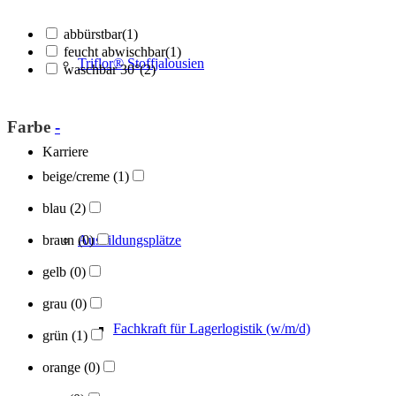
abbürstbar
(1)
feucht abwischbar
(1)
Triflor® Stoffjalousien
waschbar 30°
(2)
Farbe
-
Karriere
beige/creme
(1)
blau
(2)
braun
(0)
Ausbildungsplätze
gelb
(0)
grau
(0)
Fachkraft für Lagerlogistik (w/m/d)
grün
(1)
orange
(0)