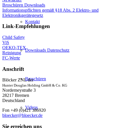
Broschüren Downloads
Informationspflichten gemäß §18 Abs. 2 Elektro- und
Elektronikgerätegesetz
Kontakt
Link-Empfehlungen
Child Safety
ViS
OEKO-TEX
Downloads Datenschutz
Reinigung
FC-Werte
Anschrift
Broschüren
Blöcker ZNL der
Hunter Douglas Holding GmbH & Co. KG
Norderneystraße 3
28217 Bremen
Deutschland
Videos
Fon +49 (0)421 386920
bloecker@bloecker.de
Sie erreichen uns