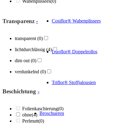
Wabenplissees
(0)
Transparenz
-
Cosiflor® Wabenplissees
transparent
(0)
lichtdurchlässig
(4)
Duoflor® Doppelrollos
dim out
(0)
verdunkelnd
(0)
Triflor® Stoffjalousien
Beschichtung
-
Folienkaschierung
(0)
Broschueren
ohne
(4)
Perlmutt
(0)