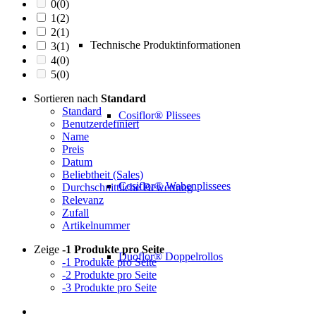
0
(0)
1
(2)
2
(1)
Technische Produktinformationen
3
(1)
4
(0)
5
(0)
Sortieren nach
Standard
Standard
Cosiflor® Plissees
Benutzerdefiniert
Name
Preis
Datum
Beliebtheit (Sales)
Cosiflor® Wabenplissees
Durchschnittliche Bewertung
Relevanz
Zufall
Artikelnummer
Zeige
-1 Produkte pro Seite
Duoflor® Doppelrollos
-1 Produkte pro Seite
-2 Produkte pro Seite
-3 Produkte pro Seite