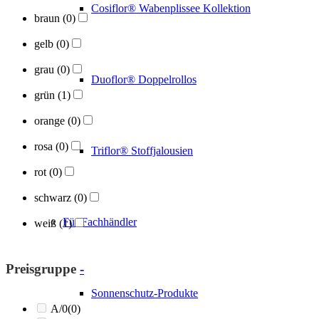
Cosiflor® Wabenplissee Kollektion
braun
(0)
gelb
(0)
grau
(0)
Duoflor® Doppelrollos
grün
(1)
orange
(0)
rosa
(0)
Triflor® Stoffjalousien
rot
(0)
schwarz
(0)
Für Fachhändler
weiß
(1)
Preisgruppe
-
Sonnenschutz-Produkte
A/0
(0)