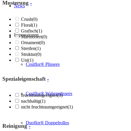
Musterung
-
News
Crush
(0)
Floral
(1)
Grafisch
(1)
Impressionen
Marmoriert
(0)
Ornament
(0)
Streifen
(1)
Struktur
(0)
Uni
(1)
Cosiflor® Plissees
Spezialeigenschaft
-
Cosiflor® Wabenplissees
feuchtraumgeeignet
(3)
nachhaltig
(1)
nicht feuchtraumgeeignet
(1)
Duoflor® Doppelrollos
Reinigung
-