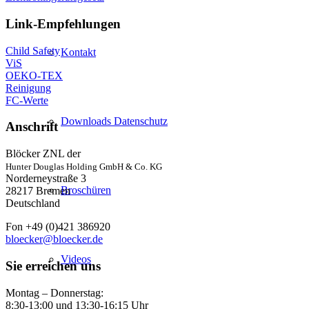
Link-Empfehlungen
Child Safety
Kontakt
ViS
OEKO-TEX
Reinigung
FC-Werte
Downloads Datenschutz
Anschrift
Blöcker ZNL der
Hunter Douglas Holding GmbH & Co. KG
Norderneystraße 3
Broschüren
28217 Bremen
Deutschland
Fon +49 (0)421 386920
bloecker@bloecker.de
Videos
Sie erreichen uns
Montag – Donnerstag:
8:30-13:00 und 13:30-16:15 Uhr