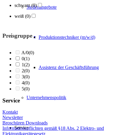
schwarz
(0)
Stellenangebote
weiß
(0)
Preisgruppe
-
Produktionstechniker (m/w/d)
A/0
(0)
0
(1)
1
(2)
Assistenz der Geschäftsführung
2
(0)
3
(0)
4
(0)
5
(0)
Unternehmenspolitik
Service
Kontakt
Newsletter
Broschüren Downloads
Service
Informationspflichten gemäß §18 Abs. 2 Elektro- und
Elektronikgerätegesetz