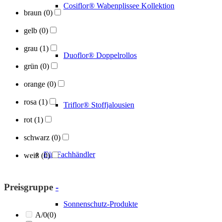
Cosiflor® Wabenplissee Kollektion
braun
(0)
gelb
(0)
grau
(1)
Duoflor® Doppelrollos
grün
(0)
orange
(0)
rosa
(1)
Triflor® Stoffjalousien
rot
(1)
schwarz
(0)
Für Fachhändler
weiß
(0)
Preisgruppe
-
Sonnenschutz-Produkte
A/0
(0)