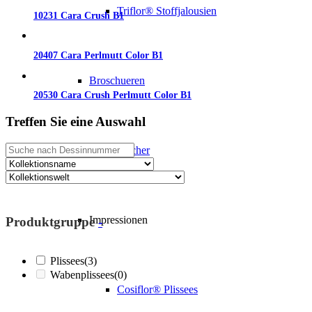
Triflor® Stoffjalousien
10231 Cara Crush B1
20407 Cara Perlmutt Color B1
Broschueren
20530 Cara Crush Perlmutt Color B1
Treffen Sie eine Auswahl
Für Endverbraucher
Impressionen
Produktgruppe
-
Plissees
(3)
Wabenplissees
(0)
Cosiflor® Plissees