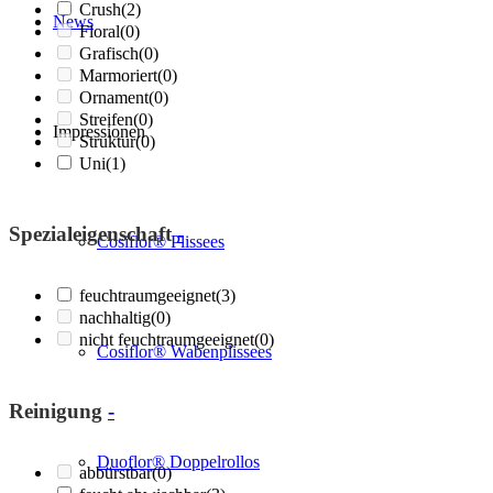
Crush
(2)
News
Floral
(0)
Grafisch
(0)
Marmoriert
(0)
Ornament
(0)
Streifen
(0)
Impressionen
Struktur
(0)
Uni
(1)
Spezialeigenschaft
-
Cosiflor® Plissees
feuchtraumgeeignet
(3)
nachhaltig
(0)
nicht feuchtraumgeeignet
(0)
Cosiflor® Wabenplissees
Reinigung
-
Duoflor® Doppelrollos
abbürstbar
(0)