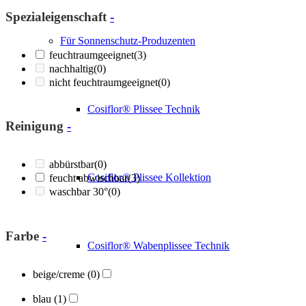
Spezialeigenschaft
-
Für Sonnenschutz-Produzenten
feuchtraumgeeignet
(3)
nachhaltig
(0)
nicht feuchtraumgeeignet
(0)
Cosiflor® Plissee Technik
Reinigung
-
abbürstbar
(0)
Cosiflor® Plissee Kollektion
feucht abwischbar
(3)
waschbar 30°
(0)
Farbe
-
Cosiflor® Wabenplissee Technik
beige/creme
(0)
blau
(1)