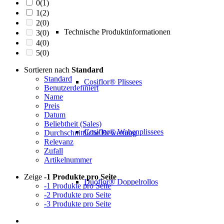
0
(1)
1
(2)
2
(0)
Technische Produktinformationen
3
(0)
4
(0)
5
(0)
Sortieren nach
Standard
Standard
Cosiflor® Plissees
Benutzerdefiniert
Name
Preis
Datum
Beliebtheit (Sales)
Cosiflor® Wabenplissees
Durchschnittliche Bewertung
Relevanz
Zufall
Artikelnummer
Zeige
-1 Produkte pro Seite
Duoflor® Doppelrollos
-1 Produkte pro Seite
-2 Produkte pro Seite
-3 Produkte pro Seite