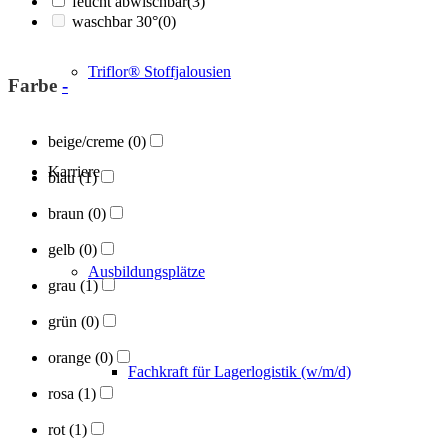
feucht abwischbar
(3)
waschbar 30°
(0)
Triflor® Stoffjalousien
Farbe
-
beige/creme
(0)
Karriere
blau
(1)
braun
(0)
gelb
(0)
Ausbildungsplätze
grau
(1)
grün
(0)
orange
(0)
Fachkraft für Lagerlogistik (w/m/d)
rosa
(1)
rot
(1)