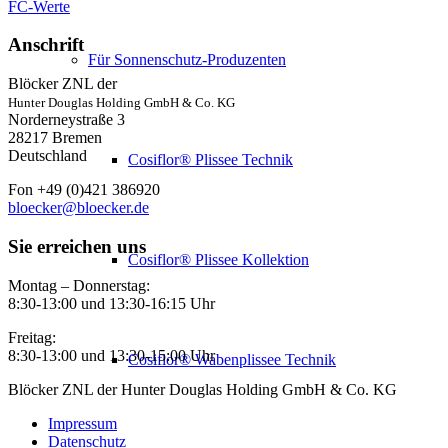
FC-Werte
Anschrift
Für Sonnenschutz-Produzenten
Blöcker ZNL der
Hunter Douglas Holding GmbH & Co. KG
Norderneystraße 3
28217 Bremen
Deutschland
Cosiflor® Plissee Technik
Fon +49 (0)421 386920
bloecker@bloecker.de
Sie erreichen uns
Cosiflor® Plissee Kollektion
Montag – Donnerstag:
8:30-13:00 und 13:30-16:15 Uhr
Freitag:
8:30-13:00 und 13:30-15:00 Uhr
Cosiflor® Wabenplissee Technik
Blöcker ZNL der Hunter Douglas Holding GmbH & Co. KG
Impressum
Datenschutz