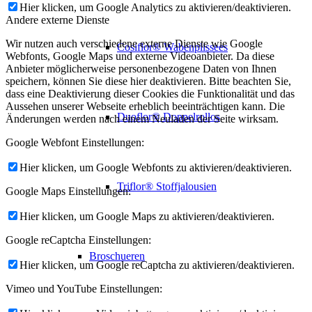
Hier klicken, um Google Analytics zu aktivieren/deaktivieren.
Andere externe Dienste
Wir nutzen auch verschiedene externe Dienste wie Google
Cosiflor® Wabenplissees
Webfonts, Google Maps und externe Videoanbieter. Da diese
Anbieter möglicherweise personenbezogene Daten von Ihnen
speichern, können Sie diese hier deaktivieren. Bitte beachten Sie,
dass eine Deaktivierung dieser Cookies die Funktionalität und das
Aussehen unserer Webseite erheblich beeinträchtigen kann. Die
Duoflor® Doppelrollos
Änderungen werden nach einem Neuladen der Seite wirksam.
Google Webfont Einstellungen:
Hier klicken, um Google Webfonts zu aktivieren/deaktivieren.
Triflor® Stoffjalousien
Google Maps Einstellungen:
Hier klicken, um Google Maps zu aktivieren/deaktivieren.
Google reCaptcha Einstellungen:
Broschueren
Hier klicken, um Google reCaptcha zu aktivieren/deaktivieren.
Vimeo und YouTube Einstellungen: