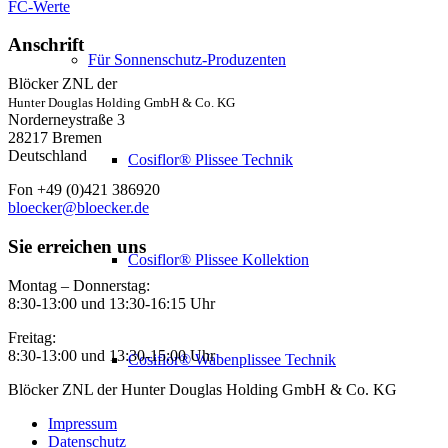
FC-Werte
Anschrift
Für Sonnenschutz-Produzenten
Blöcker ZNL der
Hunter Douglas Holding GmbH & Co. KG
Norderneystraße 3
28217 Bremen
Deutschland
Cosiflor® Plissee Technik
Fon +49 (0)421 386920
bloecker@bloecker.de
Sie erreichen uns
Cosiflor® Plissee Kollektion
Montag – Donnerstag:
8:30-13:00 und 13:30-16:15 Uhr
Freitag:
8:30-13:00 und 13:30-15:00 Uhr
Cosiflor® Wabenplissee Technik
Blöcker ZNL der Hunter Douglas Holding GmbH & Co. KG
Impressum
Datenschutz