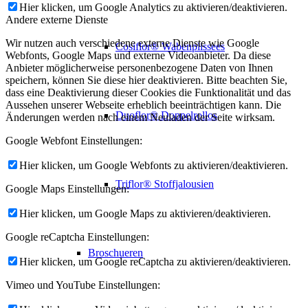
Hier klicken, um Google Analytics zu aktivieren/deaktivieren.
Andere externe Dienste
Wir nutzen auch verschiedene externe Dienste wie Google
Cosiflor® Wabenplissees
Webfonts, Google Maps und externe Videoanbieter. Da diese
Anbieter möglicherweise personenbezogene Daten von Ihnen
speichern, können Sie diese hier deaktivieren. Bitte beachten Sie,
dass eine Deaktivierung dieser Cookies die Funktionalität und das
Aussehen unserer Webseite erheblich beeinträchtigen kann. Die
Duoflor® Doppelrollos
Änderungen werden nach einem Neuladen der Seite wirksam.
Google Webfont Einstellungen:
Hier klicken, um Google Webfonts zu aktivieren/deaktivieren.
Triflor® Stoffjalousien
Google Maps Einstellungen:
Hier klicken, um Google Maps zu aktivieren/deaktivieren.
Google reCaptcha Einstellungen:
Broschueren
Hier klicken, um Google reCaptcha zu aktivieren/deaktivieren.
Vimeo und YouTube Einstellungen: