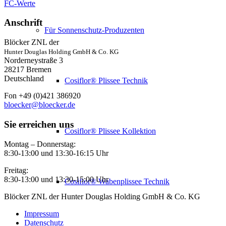
FC-Werte
Anschrift
Für Sonnenschutz-Produzenten
Blöcker ZNL der
Hunter Douglas Holding GmbH & Co. KG
Norderneystraße 3
28217 Bremen
Deutschland
Cosiflor® Plissee Technik
Fon +49 (0)421 386920
bloecker@bloecker.de
Sie erreichen uns
Cosiflor® Plissee Kollektion
Montag – Donnerstag:
8:30-13:00 und 13:30-16:15 Uhr
Freitag:
8:30-13:00 und 13:30-15:00 Uhr
Cosiflor® Wabenplissee Technik
Blöcker ZNL der Hunter Douglas Holding GmbH & Co. KG
Impressum
Datenschutz