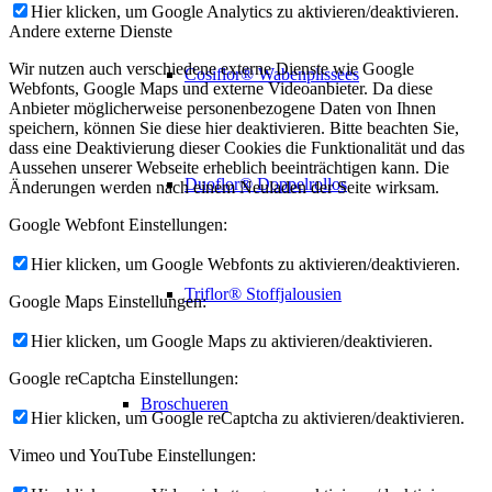
Hier klicken, um Google Analytics zu aktivieren/deaktivieren.
Andere externe Dienste
Wir nutzen auch verschiedene externe Dienste wie Google
Cosiflor® Wabenplissees
Webfonts, Google Maps und externe Videoanbieter. Da diese
Anbieter möglicherweise personenbezogene Daten von Ihnen
speichern, können Sie diese hier deaktivieren. Bitte beachten Sie,
dass eine Deaktivierung dieser Cookies die Funktionalität und das
Aussehen unserer Webseite erheblich beeinträchtigen kann. Die
Duoflor® Doppelrollos
Änderungen werden nach einem Neuladen der Seite wirksam.
Google Webfont Einstellungen:
Hier klicken, um Google Webfonts zu aktivieren/deaktivieren.
Triflor® Stoffjalousien
Google Maps Einstellungen:
Hier klicken, um Google Maps zu aktivieren/deaktivieren.
Google reCaptcha Einstellungen:
Broschueren
Hier klicken, um Google reCaptcha zu aktivieren/deaktivieren.
Vimeo und YouTube Einstellungen: