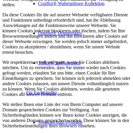
Cosiflor® Wabenplissee Kollektion
stellen.
Da diese Cookies für die auf unserer Webseite verfügbaren Dienste
und Funktionen unbedingt erforderlich sind, hat die Ablehnung
Auswirkungen auf die Funktionsweise unserer Webseite. Sie
können Cookies jederzeit blockieren oder löschen, indem Sie Ihre
Duoflor® Doppelrollos
Browsereinstellungen ändern und das Blockieren aller Cookies auf
dieser Webseite erzwingen. Sie werden jedoch immer aufgefordert,
Cookies zu akzeptieren / abzulehnen, wenn Sie unsere Website
erneut besuchen.
Wir respektieren es voll und ganz, wenn Sie Cookies ablehnen
Triflor® Stoffjalousien
möchten. Um zu vermeiden, dass Sie immer wieder nach Cookies
gefragt werden, erlauben Sie uns bitte, einen Cookie für Ihre
Einstellungen zu speichern. Sie können sich jederzeit abmelden oder
andere Cookies zulassen, um unsere Dienste vollumfänglich nutzen
zu können. Wenn Sie Cookies ablehnen, werden alle gesetzten
Für Fachhändler
Cookies auf unserer Domain entfernt.
Wir stellen Ihnen eine Liste der von Ihrem Computer auf unserer
Domain gespeicherten Cookies zur Verfügung. Aus
Sicherheitsgründen können wie Ihnen keine Cookies anzeigen, die
von anderen Domains gespeichert werden. Diese können Sie in den
Sonnenschutz-Produkte
Sicherheitseinstellungen Ihres Browsers einsehen.