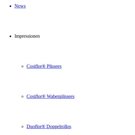
News
Impressionen
Cosiflor® Plissees
Cosiflor® Wabenplissees
Duoflor® Doppelrollos