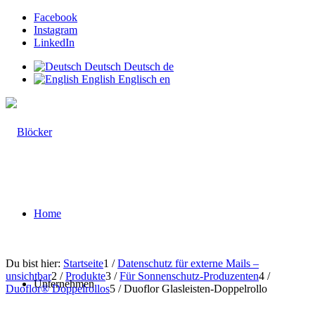
Facebook
Instagram
LinkedIn
Deutsch
Deutsch
de
English
Englisch
en
Home
Du bist hier:
Startseite
1
/
Datenschutz für externe Mails –
unsichtbar
2
/
Produkte
3
/
Für Sonnenschutz-Produzenten
4
/
Unternehmen
Duoflor® Doppelrollos
5
/
Duoflor Glasleisten-Doppelrollo