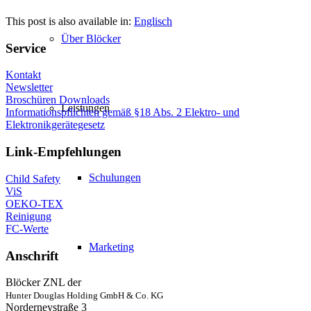
This post is also available in:
Englisch
Über Blöcker
Service
Kontakt
Newsletter
Broschüren Downloads
Leistungen
Informationspflichten gemäß §18 Abs. 2 Elektro- und
Elektronikgerätegesetz
Link-Empfehlungen
Schulungen
Child Safety
ViS
OEKO-TEX
Reinigung
FC-Werte
Marketing
Anschrift
Blöcker ZNL der
Hunter Douglas Holding GmbH & Co. KG
Norderneystraße 3