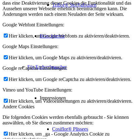
dass eine Deaktivierung dieser Cookies die Funktionalität und das
Triflor® Stoffjalousien
Aussehen unserer Webseite erheblich beeinträchtigen kann. Die
Änderungen werden nach einem Neuladen der Seite wirksam.
Google Webfont Einstellungen:
Broschueren
Hier klicken, um Google Webfonts zu aktivieren/deaktivieren.
Google Maps Einstellungen:
Hier klicken, um Google Maps zu aktivieren/deaktivieren.
Für Endverbraucher
Google reCaptcha Einstellungen:
Hier klicken, um Google reCaptcha zu aktivieren/deaktivieren.
Vimeo und YouTube Einstellungen:
Impressionen
Hier klicken, um Videoeinbettungen zu aktivieren/deaktivieren.
Andere Cookies
Die folgenden Cookies werden ebenfalls gebraucht - Sie können
auswählen, ob Sie diesen zustimmen möchten:
Cosiflor® Plissees
Hier klicken, um _ga - Google Analytics Cookie zu