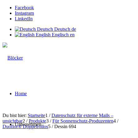
Facebook
Instagram
LinkedIn
Deutsch
Deutsch
de
English
Englisch
en
Home
Du bist hier:
Startseite
1
/
Datenschutz für externe Mails –
unsichtbar
2
/
Produkte
3
/
Für Sonnenschutz-Produzenten
4
/
Unternehmen
Duoflor® Doppelrollos
5
/
Dessin 694