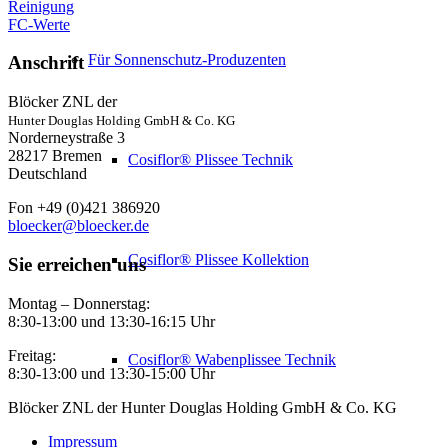
Reinigung
FC-Werte
Für Sonnenschutz-Produzenten
Anschrift
Blöcker ZNL der
Hunter Douglas Holding GmbH & Co. KG
Norderneystraße 3
28217 Bremen
Cosiflor® Plissee Technik
Deutschland
Fon +49 (0)421 386920
bloecker@bloecker.de
Cosiflor® Plissee Kollektion
Sie erreichen uns
Montag – Donnerstag:
8:30-13:00 und 13:30-16:15 Uhr
Freitag:
Cosiflor® Wabenplissee Technik
8:30-13:00 und 13:30-15:00 Uhr
Blöcker ZNL der Hunter Douglas Holding GmbH & Co. KG
Impressum