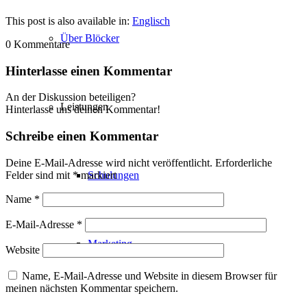
This post is also available in:
Englisch
Über Blöcker
0
Kommentare
Hinterlasse einen Kommentar
An der Diskussion beteiligen?
Leistungen
Hinterlasse uns deinen Kommentar!
Schreibe einen Kommentar
Deine E-Mail-Adresse wird nicht veröffentlicht.
Erforderliche
Felder sind mit
*
markiert
Schulungen
Name
*
E-Mail-Adresse
*
Marketing
Website
Name, E-Mail-Adresse und Website in diesem Browser für
meinen nächsten Kommentar speichern.