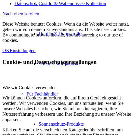
Datenschutz
Cosiflor® Wabenplissee Kollektion
Nach oben scrollen
Diese Website benutzt Cookies. Wenn du die Website weiter nutzt,
gehen wir von deinem Einverständnis aus. This site uses cookies.
Duoflor® Doppelrollos
By continuing to browse the site, you are agreeing to our use of
cookies.
OK
Einstellungen
Cookie- und Datenschutzeinstellungen
Triflor® Stoffjalousien
Wie wir Cookies verwenden
Für Fachhändler
Wir können Cookies anfordern, die auf Ihrem Gerät eingestellt
werden. Wir verwenden Cookies, um uns mitzuteilen, wenn Sie
unsere Websites besuchen, wie Sie mit uns interagieren, Ihre
Nutzererfahrung verbessern und Ihre Beziehung zu unserer Website
anpassen.
Sonnenschutz-Produkte
Klicken Sie auf die verschiedenen Kategorienüberschriften, um