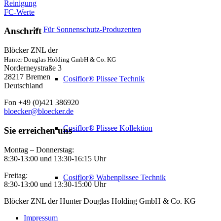
Reinigung
FC-Werte
Für Sonnenschutz-Produzenten
Anschrift
Blöcker ZNL der
Hunter Douglas Holding GmbH & Co. KG
Norderneystraße 3
28217 Bremen
Cosiflor® Plissee Technik
Deutschland
Fon +49 (0)421 386920
bloecker@bloecker.de
Cosiflor® Plissee Kollektion
Sie erreichen uns
Montag – Donnerstag:
8:30-13:00 und 13:30-16:15 Uhr
Freitag:
Cosiflor® Wabenplissee Technik
8:30-13:00 und 13:30-15:00 Uhr
Blöcker ZNL der Hunter Douglas Holding GmbH & Co. KG
Impressum