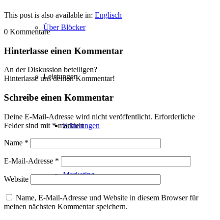
This post is also available in:
Englisch
Über Blöcker
0
Kommentare
Hinterlasse einen Kommentar
An der Diskussion beteiligen?
Leistungen
Hinterlasse uns deinen Kommentar!
Schreibe einen Kommentar
Deine E-Mail-Adresse wird nicht veröffentlicht.
Erforderliche
Felder sind mit
*
markiert
Schulungen
Name
*
E-Mail-Adresse
*
Marketing
Website
Name, E-Mail-Adresse und Website in diesem Browser für
meinen nächsten Kommentar speichern.