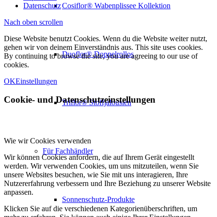
Datenschutz
Cosiflor® Wabenplissee Kollektion
Nach oben scrollen
Diese Website benutzt Cookies. Wenn du die Website weiter nutzt,
gehen wir von deinem Einverständnis aus. This site uses cookies.
Duoflor® Doppelrollos
By continuing to browse the site, you are agreeing to our use of
cookies.
OK
Einstellungen
Cookie- und Datenschutzeinstellungen
Triflor® Stoffjalousien
Wie wir Cookies verwenden
Für Fachhändler
Wir können Cookies anfordern, die auf Ihrem Gerät eingestellt
werden. Wir verwenden Cookies, um uns mitzuteilen, wenn Sie
unsere Websites besuchen, wie Sie mit uns interagieren, Ihre
Nutzererfahrung verbessern und Ihre Beziehung zu unserer Website
anpassen.
Sonnenschutz-Produkte
Klicken Sie auf die verschiedenen Kategorienüberschriften, um