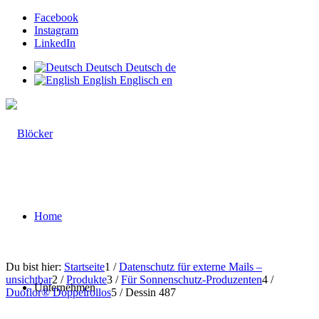
Facebook
Instagram
LinkedIn
Deutsch
Deutsch
de
English
Englisch
en
Home
Du bist hier:
Startseite
1
/
Datenschutz für externe Mails –
unsichtbar
2
/
Produkte
3
/
Für Sonnenschutz-Produzenten
4
/
Unternehmen
Duoflor® Doppelrollos
5
/
Dessin 487