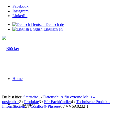
Facebook
Instagram
LinkedIn
Deutsch
Deutsch
de
English
Englisch
en
Home
Du bist hier:
Startseite
1
/
Datenschutz für externe Mails –
unsichtbar
2
/
Produkte
3
/
Für Fachhändler
4
/
Technische Produkt-
Unternehmen
Informationen
5
/
Cosiflor® Plissees
6
/
VV6A0232-1