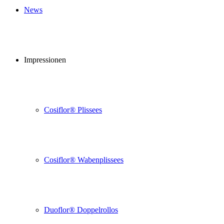
News
Impressionen
Cosiflor® Plissees
Cosiflor® Wabenplissees
Duoflor® Doppelrollos