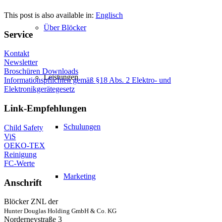
This post is also available in:
Englisch
Über Blöcker
Service
Kontakt
Newsletter
Broschüren Downloads
Leistungen
Informationspflichten gemäß §18 Abs. 2 Elektro- und
Elektronikgerätegesetz
Link-Empfehlungen
Schulungen
Child Safety
ViS
OEKO-TEX
Reinigung
FC-Werte
Marketing
Anschrift
Blöcker ZNL der
Hunter Douglas Holding GmbH & Co. KG
Norderneystraße 3