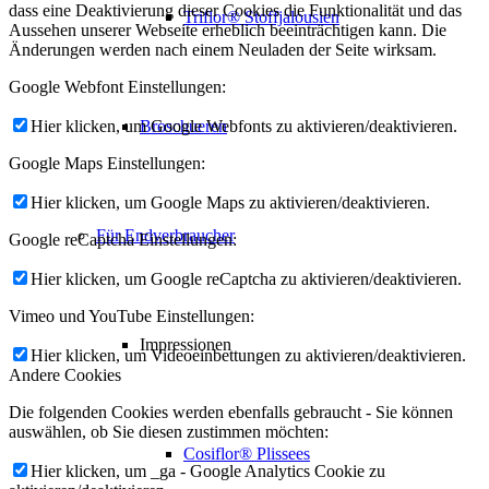
dass eine Deaktivierung dieser Cookies die Funktionalität und das
Triflor® Stoffjalousien
Aussehen unserer Webseite erheblich beeinträchtigen kann. Die
Änderungen werden nach einem Neuladen der Seite wirksam.
Google Webfont Einstellungen:
Broschueren
Hier klicken, um Google Webfonts zu aktivieren/deaktivieren.
Google Maps Einstellungen:
Hier klicken, um Google Maps zu aktivieren/deaktivieren.
Für Endverbraucher
Google reCaptcha Einstellungen:
Hier klicken, um Google reCaptcha zu aktivieren/deaktivieren.
Vimeo und YouTube Einstellungen:
Impressionen
Hier klicken, um Videoeinbettungen zu aktivieren/deaktivieren.
Andere Cookies
Die folgenden Cookies werden ebenfalls gebraucht - Sie können
auswählen, ob Sie diesen zustimmen möchten:
Cosiflor® Plissees
Hier klicken, um _ga - Google Analytics Cookie zu