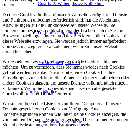
Cosiflor® Wabenplissee Kollektion
stellen.
Da diese Cookies für die auf unserer Webseite verfügbaren Dienste
und Funktionen unbedingt erforderlich sind, hat die Ablehnung
Auswirkungen auf die Funktionsweise unserer Webseite. Sie
können Cookies jederzeit blockieren oder löschen, indem Sie Ihre
Duoflor® Doppelrollos
Browsereinstellungen ändern und das Blockieren aller Cookies auf
dieser Webseite erzwingen. Sie werden jedoch immer aufgefordert,
Cookies zu akzeptieren / abzulehnen, wenn Sie unsere Website
erneut besuchen.
Wir respektieren es voll und ganz, wenn Sie Cookies ablehnen
Triflor® Stoffjalousien
möchten. Um zu vermeiden, dass Sie immer wieder nach Cookies
gefragt werden, erlauben Sie uns bitte, einen Cookie für Ihre
Einstellungen zu speichern. Sie können sich jederzeit abmelden oder
andere Cookies zulassen, um unsere Dienste vollumfänglich nutzen
zu können. Wenn Sie Cookies ablehnen, werden alle gesetzten
Für Fachhändler
Cookies auf unserer Domain entfernt.
Wir stellen Ihnen eine Liste der von Ihrem Computer auf unserer
Domain gespeicherten Cookies zur Verfügung. Aus
Sicherheitsgründen können wie Ihnen keine Cookies anzeigen, die
von anderen Domains gespeichert werden. Diese können Sie in den
Sonnenschutz-Produkte
Sicherheitseinstellungen Ihres Browsers einsehen.