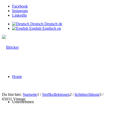
Facebook
Instagram
LinkedIn
Deutsch
Deutsch
de
English
Englisch
en
Home
Du bist hier:
Startseite
1
/
Stoffkollektionen
2
/
lichtdurchlässig
3
/
65031 Vintage
Unternehmen