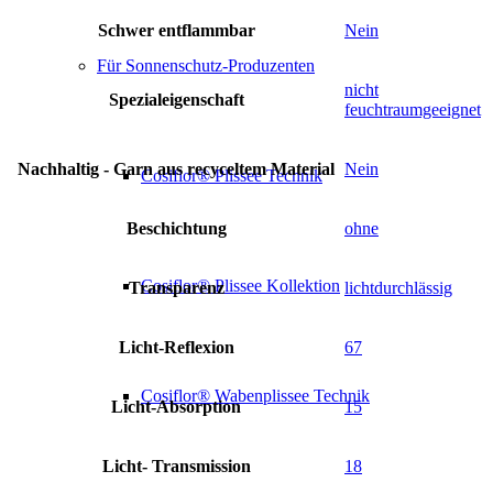
Schwer entflammbar
Nein
Für Sonnenschutz-Produzenten
nicht
Spezialeigenschaft
feuchtraumgeeignet
Nachhaltig - Garn aus recyceltem Material
Nein
Cosiflor® Plissee Technik
Beschichtung
ohne
Cosiflor® Plissee Kollektion
Transparenz
lichtdurchlässig
Licht-Reflexion
67
Cosiflor® Wabenplissee Technik
Licht-Absorption
15
Licht- Transmission
18