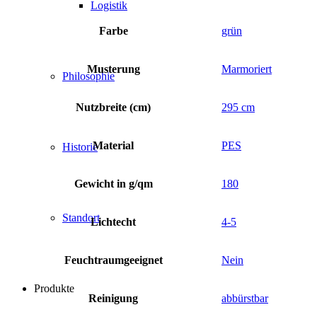
Logistik
Farbe
grün
Musterung
Marmoriert
Philosophie
Nutzbreite (cm)
295 cm
Material
PES
Historie
Gewicht in g/qm
180
Standort
Lichtecht
4-5
Feuchtraumgeeignet
Nein
Produkte
Reinigung
abbürstbar