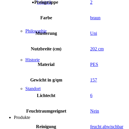
Preisgruppe
2
Logistik
Farbe
braun
Philosophie
Musterung
Uni
Nutzbreite (cm)
202 cm
Historie
Material
PES
Gewicht in g/qm
157
Standort
Lichtecht
6
Feuchtraumgeeignet
Nein
Produkte
Reinigung
feucht abwischbar