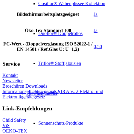
Cosiflor® Wabenplissee Kollektion
Bildschirmarbeitsplatzgeeignet
Ja
Öko-Tex Standard 100
Ja
Duoflor® Doppelrollos
FC-Wert - (Doppelverglasung ISO 52022-1 /
0,50
EN 14501 / Ref.Glas U: U=1,2)
Service
Triflor® Stoffjalousien
Kontakt
Newsletter
Broschüren Downloads
Informationspflichten gemäß §18 Abs. 2 Elektro- und
Für Fachhändler
Elektronikgerätegesetz
Link-Empfehlungen
Child Safety
Sonnenschutz-Produkte
ViS
OEKO-TEX