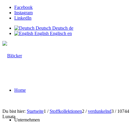
Facebook
Instagram
LinkedIn
Deutsch
Deutsch
de
English
Englisch
en
Home
Du bist hier:
Startseite
1
/
Stoffkollektionen
2
/
verdunkelnd
3
/
10744
Lunata
Unternehmen