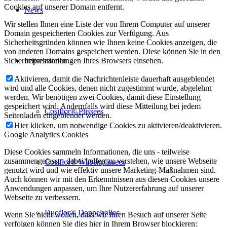
Cookies auf unserer Domain entfernt.
News
Wir stellen Ihnen eine Liste der von Ihrem Computer auf unserer
Domain gespeicherten Cookies zur Verfügung. Aus
Sicherheitsgründen können wie Ihnen keine Cookies anzeigen, die
von anderen Domains gespeichert werden. Diese können Sie in den
Impressionen
Sicherheitseinstellungen Ihres Browsers einsehen.
Aktivieren, damit die Nachrichtenleiste dauerhaft ausgeblendet
wird und alle Cookies, denen nicht zugestimmt wurde, abgelehnt
werden. Wir benötigen zwei Cookies, damit diese Einstellung
gespeichert wird. Andernfalls wird diese Mitteilung bei jedem
Cosiflor® Plissees
Seitenladen eingeblendet werden.
Hier klicken, um notwendige Cookies zu aktivieren/deaktivieren.
Google Analytics Cookies
Diese Cookies sammeln Informationen, die uns - teilweise
zusammengefasst - dabei helfen zu verstehen, wie unsere Webseite
Cosiflor® Wabenplissees
genutzt wird und wie effektiv unsere Marketing-Maßnahmen sind.
Auch können wir mit den Erkenntnissen aus diesen Cookies unsere
Anwendungen anpassen, um Ihre Nutzererfahrung auf unserer
Webseite zu verbessern.
Duoflor® Doppelrollos
Wenn Sie nicht wollen, dass wir Ihren Besuch auf unserer Seite
verfolgen können Sie dies hier in Ihrem Browser blockieren: